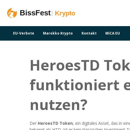
EU-Verbote
Marokko Krypto
Kontakt
MiCA EU
HeroesTD Toke
funktioniert 
nutzen?
Der
HeroesTD Token
,
ein digitales Asset, das in 
bekannt als
HTD
, ist er kein klassischer Investment