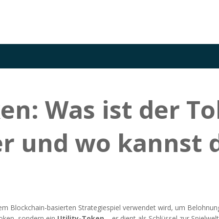
n: Was ist der To
er und wo kannst 
einem Blockchain-basierten Strategiespiel verwendet wird, um Belohnu
-Token, sondern ein
Utility-Token
– er dient als Schlüssel zur Spielwel