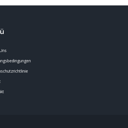
ü
Uns
ungsbedingungen
schutzrichtlinie
R
kt