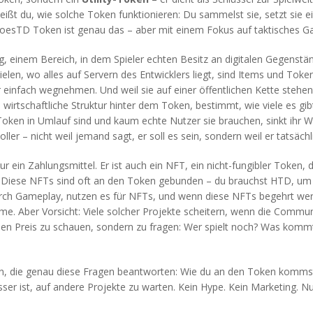
eißt du, wie solche Token funktionieren: Du sammelst sie, setzt sie e
oesTD Token ist genau das – aber mit einem Fokus auf taktisches G
g
,
einem Bereich, in dem Spieler echten Besitz an digitalen Gegenst
pielen, wo alles auf Servern des Entwicklers liegt, sind Items und To
ir einfach wegnehmen. Und weil sie auf einer öffentlichen Kette stehe
e wirtschaftliche Struktur hinter dem Token, bestimmt, wie viele es gib
 Token in Umlauf sind und kaum echte Nutzer sie brauchen, sinkt ihr W
er – nicht weil jemand sagt, er soll es sein, sondern weil er tatsächl
r ein Zahlungsmittel. Er ist auch ein
NFT
,
ein nicht-fungibler Token, 
. Diese NFTs sind oft an den Token gebunden – du brauchst HTD, um si
urch Gameplay, nutzen es für NFTs, und wenn diese NFTs begehrt werde
ahme. Aber Vorsicht: Viele solcher Projekte scheitern, wenn die Commu
uellen Preis zu schauen, sondern zu fragen: Wer spielt noch? Was kommt
sen, die genau diese Fragen beantworten: Wie du an den Token kommst
sser ist, auf andere Projekte zu warten. Kein Hype. Kein Marketing. 