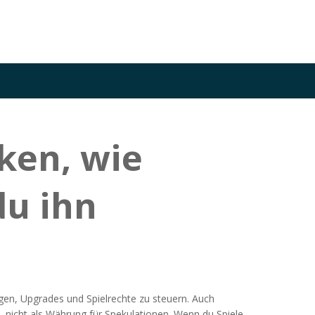
ken, wie
du ihn
ngen, Upgrades und Spielrechte zu steuern
. Auch
t, nicht als Währung für Spekulationen.
Wenn du Spiele