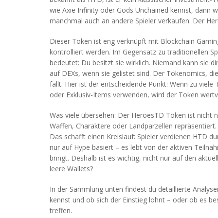
wie Axie Infinity oder Gods Unchained kennst, dann w
manchmal auch an andere Spieler verkaufen. Der Her
Dieser Token ist eng verknüpft mit
Blockchain Gamin
kontrolliert werden
. Im Gegensatz zu traditionellen S
bedeutet: Du besitzt sie wirklich. Niemand kann sie d
auf DEXs, wenn sie gelistet sind. Der
Tokenomics
,
di
fällt
. Hier ist der entscheidende Punkt: Wenn zu viele
oder Exklusiv-Items verwenden, wird der Token wertvoll
Was viele übersehen: Der HeroesTD Token ist nicht nu
Waffen, Charaktere oder Landparzellen repräsentiert
Das schafft einen Kreislauf: Spieler verdienen HTD d
nur auf Hype basiert – es lebt von der aktiven Teiln
bringt. Deshalb ist es wichtig, nicht nur auf den akt
leere Wallets?
In der Sammlung unten findest du detaillierte Analy
kennst und ob sich der Einstieg lohnt – oder ob es be
treffen.