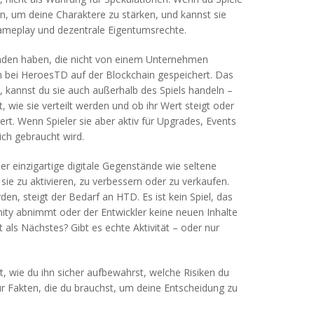
in, um deine Charaktere zu stärken, und kannst sie
ameplay und dezentrale Eigentumsrechte.
änden haben, die nicht von einem Unternehmen
ken bei HeroesTD auf der Blockchain gespeichert. Das
n, kannst du sie auch außerhalb des Spiels handeln –
t, wie sie verteilt werden und ob ihr Wert steigt oder
ert. Wenn Spieler sie aber aktiv für Upgrades, Events
ich gebraucht wird.
der einzigartige digitale Gegenstände wie seltene
e zu aktivieren, zu verbessern oder zu verkaufen.
n, steigt der Bedarf an HTD. Es ist kein Spiel, das
nity abnimmt oder der Entwickler keine neuen Inhalte
 als Nächstes? Gibt es echte Aktivität – oder nur
, wie du ihn sicher aufbewahrst, welche Risiken du
Nur Fakten, die du brauchst, um deine Entscheidung zu