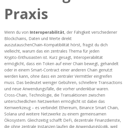
Praxis
Wenn du von
Interoperabilität
,
der Fähigkeit verschiedener
Blockchains, Daten und Werte direkt
auszutauschen
Chain‑Kompatibilität
hörst, fragst du dich
vielleicht, warum das ein zentrales Thema für jeden
Krypto‑Enthusiasten ist. Kurz gesagt, Interoperabilität
ermöglicht, dass ein Token auf einer Chain bewegt, gehandelt
oder in einem Smart‑Contract einer anderen Chain genutzt
werden kann, ohne dass ein zentraler Vermittler eingreifen
muss. Das bedeutet weniger Gebühren, schnellere Transactions
und neue Anwendungsfälle, die vorher undenkbar waren.
Cross‑Chain
,
Technologie, die Transaktionen zwischen
unterschiedlichen Netzwerken ermöglicht
ist dabei das
Kernwerkzeug – es verbindet Ethereum, Binance Smart Chain,
Solana und weitere Netzwerke zu einem gemeinsamen
Ökosystem. Gleichzeitig schafft
DeFi
,
dezentrale Finanzdienste,
die ohne zentrale Instanzen laufen
die Anwendungslogik, weil