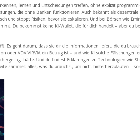
rkennen, lernen und Entscheidungen treffen, ohne explizit programmie
istungen, die ohne Banken funktionieren
. Auch bekannt als
dezentrale
sch und stoppt Risiken, bevor sie eskalieren. Und bei Börsen wie Emi
timmt. Du bekommst keine KI-Wallet, die für dich handelt – aber du b
t. Es geht darum, dass sie dir die Informationen liefert, die du brauch
oon oder VDV VIRVIA ein Betrug ist – und wie KI solche Fälschungen 
ergesagt hätte. Und du findest Erklärungen zu Technologien wie Sha
ite sammelt alles, was du brauchst, um nicht hinterherzulaufen – son