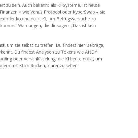
rt zu sein
. Auch bekannt als
KI-Systeme
, ist heute
 Finanzen
,> wie Venus Protocol oder KyberSwap – sie
rex oder ko.one nutzt KI, um Betrugsversuche zu
ekommst Warnungen, die dir sagen: „Das ist kein
st, um sie selbst zu treffen. Du findest hier Beiträge,
erkennt. Du findest Analysen zu Tokens wie ANDY
rding oder Verschlüsselung, die KI heute nutzt, um
dern mit KI im Rücken, klarer zu sehen.