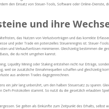
erdem den Einsatz von
Steuer‑Tools
,
Software oder Online‑Dienste, d
steine und ihre Wechs
efristen, das Nutzen von Verlustvorträgen und das korrekte Erfassen 
sse und jeder Trade ein potenzielles Steuerereignis ist. Steuer‑Tools
osten und Verkaufserlösen minimieren. Gleichzeitig bestimmen die ge
Basis, die du nicht umgehen kannst.
rming, Liquidity Mining oder Staking entstehen nicht nur Erträge, sond
g, weil sie zusätzliche Einnahmequellen schaffen und gleichzeitig ko
t Verluste aus anderen Trades dagegenrechnen.
ns ein Jahr lang unberührt, um den halben Steuersatz zu sparen. Glei
n DeFi‑Protokollen stammt. So nutzt du die gesetzlich erlaubten Sp
ergessen. Sie gelten als Einkünfte zum Zeitpunkt des Erhalts, selbst w