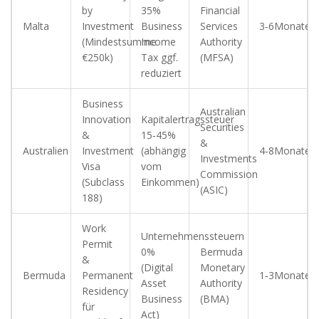
by
35%
Financial
Malta
Investment
Business
Services
3‑6Monate
(Mindestsumme
Income
Authority
€250k)
Tax ggf.
(MFSA)
reduziert
Business
Australian
Innovation
Kapitalertragssteuer
Securities
&
15‑45%
&
Australien
Investment
(abhängig
4‑8Monate
Investments
Visa
vom
Commission
(Subclass
Einkommen)
(ASIC)
188)
Work
Unternehmenssteuern
Permit
0%
Bermuda
&
(Digital
Monetary
Bermuda
Permanent
1‑3Monate
Asset
Authority
Residency
Business
(BMA)
für
Act)