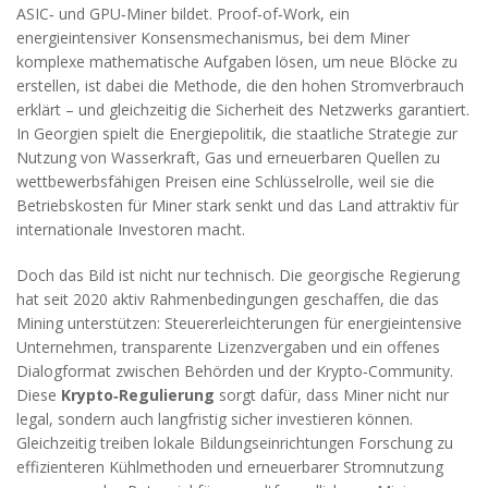
ASIC‑ und GPU‑Miner bildet.
Proof‑of‑Work
,
ein
energieintensiver Konsensmechanismus, bei dem Miner
komplexe mathematische Aufgaben lösen, um neue Blöcke zu
erstellen
, ist dabei die Methode, die den hohen Stromverbrauch
erklärt – und gleichzeitig die Sicherheit des Netzwerks garantiert.
In Georgien spielt die
Energiepolitik
,
die staatliche Strategie zur
Nutzung von Wasserkraft, Gas und erneuerbaren Quellen zu
wettbewerbsfähigen Preisen
eine Schlüsselrolle, weil sie die
Betriebskosten für Miner stark senkt und das Land attraktiv für
internationale Investoren macht.
Doch das Bild ist nicht nur technisch. Die georgische Regierung
hat seit 2020 aktiv Rahmenbedingungen geschaffen, die das
Mining unterstützen: Steuererleichterungen für energieintensive
Unternehmen, transparente Lizenzvergaben und ein offenes
Dialogformat zwischen Behörden und der Krypto‑Community.
Diese
Krypto‑Regulierung
sorgt dafür, dass Miner nicht nur
legal, sondern auch langfristig sicher investieren können.
Gleichzeitig treiben lokale Bildungseinrichtungen Forschung zu
effizienteren Kühlmethoden und erneuerbarer Stromnutzung