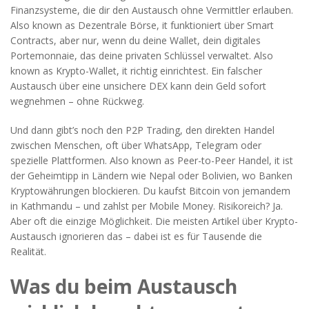
Finanzsysteme, die dir den Austausch ohne Vermittler erlauben
.
Also known as
Dezentrale Börse
, it funktioniert über Smart
Contracts, aber nur, wenn du deine
Wallet
,
dein digitales
Portemonnaie, das deine privaten Schlüssel verwaltet
. Also
known as
Krypto-Wallet
, it richtig einrichtest. Ein falscher
Austausch über eine unsichere DEX kann dein Geld sofort
wegnehmen – ohne Rückweg.
Und dann gibt’s noch den
P2P Trading
,
den direkten Handel
zwischen Menschen, oft über WhatsApp, Telegram oder
spezielle Plattformen
. Also known as
Peer-to-Peer Handel
, it ist
der Geheimtipp in Ländern wie Nepal oder Bolivien, wo Banken
Kryptowährungen blockieren. Du kaufst Bitcoin von jemandem
in Kathmandu – und zahlst per Mobile Money. Risikoreich? Ja.
Aber oft die einzige Möglichkeit. Die meisten Artikel über Krypto-
Austausch ignorieren das – dabei ist es für Tausende die
Realität.
Was du beim Austausch