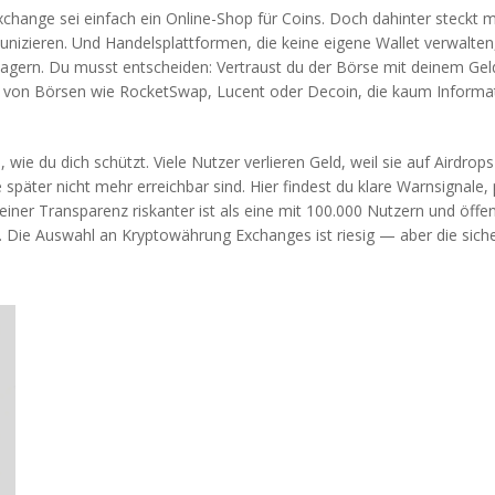
hange sei einfach ein Online-Shop für Coins. Doch dahinter steckt 
unizieren. Und
Handelsplattformen
,
die keine eigene Wallet verwalten
n lagern. Du musst entscheiden: Vertraust du der Börse mit deinem Gel
sts von Börsen wie RocketSwap, Lucent oder Decoin, die kaum Informa
 wie du dich schützt. Viele Nutzer verlieren Geld, weil sie auf Airdro
später nicht mehr erreichbar sind. Hier findest du klare Warnsignale,
iner Transparenz riskanter ist als eine mit 100.000 Nutzern und öffen
t. Die Auswahl an Kryptowährung Exchanges ist riesig — aber die sich