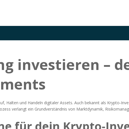
 investieren – de
tments
f, Halten und Handeln digitaler Assets
. Auch bekannt als
Krypto‑Inv
zess verlangt ein Grundverständnis von Marktdynamik, Risiko­manage
ne für dein Krypto‑In