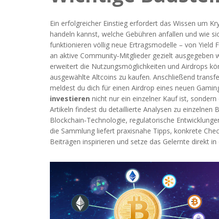
Ein erfolgreicher Einstieg erfordert das Wissen um
Kr
handeln kannst, welche Gebühren anfallen und wie sich
funktionieren
völlig neue Ertragsmodelle – von Yield 
an aktive Community‑Mitglieder gezielt ausgegeben 
erweitert die Nutzungsmöglichkeiten und Airdrops kön
ausgewählte Altcoins zu kaufen. Anschließend transfer
meldest du dich für einen Airdrop eines neuen Gamin
investieren
nicht nur ein einzelner Kauf ist, sonder
Artikeln findest du detaillierte Analysen zu einzelne
Blockchain‑Technologie, regulatorische Entwicklungen 
die Sammlung liefert praxisnahe Tipps, konkrete Checkl
Beiträgen inspirieren und setze das Gelernte direkt in