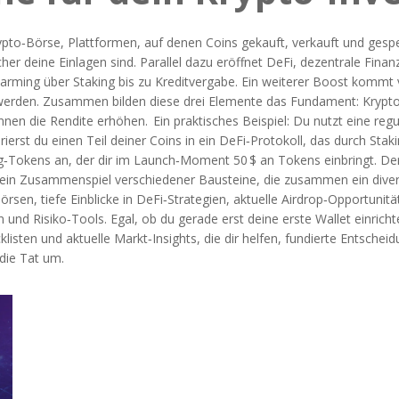
ypto‑Börse
,
Plattformen, auf denen Coins gekauft, verkauft und gesp
er deine Einlagen sind. Parallel dazu eröffnet
DeFi
,
dezentrale Finan
Farming über Staking bis zu Kreditvergabe. Ein weiterer Boost kommt
werden
. Zusammen bilden diese drei Elemente das Fundament: Krypt
nen die Rendite erhöhen. Ein praktisches Beispiel: Du nutzt eine regu
ierst du einen Teil deiner Coins in ein DeFi‑Protokoll, das durch Sta
g‑Tokens an, der dir im Launch‑Moment 50 $ an Tokens einbringt. De
n ein Zusammenspiel verschiedener Bausteine, die zusammen ein diversi
n Börsen, tiefe Einblicke in DeFi‑Strategien, aktuelle Airdrop‑Opportu
und Risiko‑Tools. Egal, ob du gerade erst deine erste Wallet einricht
isten und aktuelle Markt‑Insights, die dir helfen, fundierte Entscheid
 die Tat um.