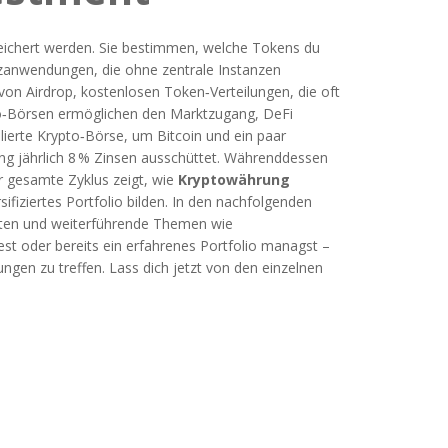
eichert werden
. Sie bestimmen, welche Tokens du
zanwendungen, die ohne zentrale Instanzen
 von
Airdrop
,
kostenlosen Token‑Verteilungen, die oft
o‑Börsen ermöglichen den Marktzugang, DeFi
lierte Krypto‑Börse, um Bitcoin und ein paar
king jährlich 8 % Zinsen ausschüttet. Währenddessen
r gesamte Zyklus zeigt, wie
Kryptowährung
fiziertes Portfolio bilden. In den nachfolgenden
nitäten und weiterführende Themen wie
est oder bereits ein erfahrenes Portfolio managst –
ungen zu treffen. Lass dich jetzt von den einzelnen