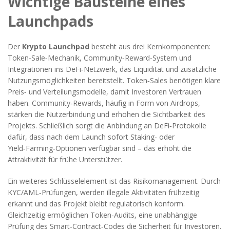
Wichtige Bausteine eines
Launchpads
Der
Krypto Launchpad
besteht aus drei Kernkomponenten:
Token‑Sale‑Mechanik, Community‑Reward‑System und
Integrationen ins
DeFi‑Netzwerk
,
das Liquidität und zusätzliche
Nutzungsmöglichkeiten bereitstellt
. Token‑Sales benötigen klare
Preis‑ und Verteilungsmodelle, damit Investoren Vertrauen
haben. Community‑Rewards, häufig in Form von Airdrops,
stärken die Nutzerbindung und erhöhen die Sichtbarkeit des
Projekts. Schließlich sorgt die Anbindung an DeFi‑Protokolle
dafür, dass nach dem Launch sofort Staking‑ oder
Yield‑Farming‑Optionen verfügbar sind – das erhöht die
Attraktivität für frühe Unterstützer.
Ein weiteres Schlüsselelement ist das Risikomanagement. Durch
KYC/AML‑Prüfungen
,
werden illegale Aktivitäten frühzeitig
erkannt
und das Projekt bleibt regulatorisch konform.
Gleichzeitig ermöglichen
Token‑Audits
,
eine unabhängige
Prüfung des Smart‑Contract‑Codes
die Sicherheit für Investoren.