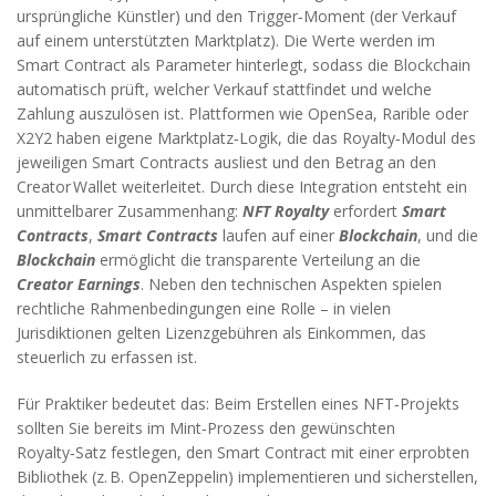
ursprüngliche Künstler) und den Trigger‑Moment (der Verkauf
auf einem unterstützten Marktplatz). Die Werte werden im
Smart Contract als Parameter hinterlegt, sodass die Blockchain
automatisch prüft, welcher Verkauf stattfindet und welche
Zahlung auszulösen ist. Plattformen wie OpenSea, Rarible oder
X2Y2 haben eigene
Marktplatz‑Logik
,
die das Royalty‑Modul des
jeweiligen Smart Contracts ausliest und den Betrag an den
Creator Wallet weiterleitet
. Durch diese Integration entsteht ein
unmittelbarer Zusammenhang:
NFT Royalty
erfordert
Smart
Contracts
,
Smart Contracts
laufen auf einer
Blockchain
, und die
Blockchain
ermöglicht die transparente Verteilung an die
Creator Earnings
. Neben den technischen Aspekten spielen
rechtliche Rahmenbedingungen eine Rolle – in vielen
Jurisdiktionen gelten Lizenzgebühren als Einkommen, das
steuerlich zu erfassen ist.
Für Praktiker bedeutet das: Beim Erstellen eines NFT‑Projekts
sollten Sie bereits im Mint‑Prozess den gewünschten
Royalty‑Satz festlegen, den Smart Contract mit einer erprobten
Bibliothek (z. B. OpenZeppelin) implementieren und sicherstellen,