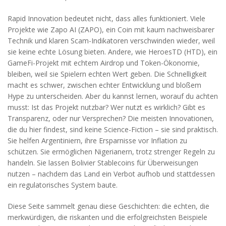
Rapid Innovation bedeutet nicht, dass alles funktioniert. Viele
Projekte wie
Zapo AI (ZAPO)
,
ein Coin mit kaum nachweisbarer
Technik und klaren Scam-Indikatoren
verschwinden wieder, weil
sie keine echte Lösung bieten. Andere, wie
HeroesTD (HTD)
,
ein
GameFi-Projekt mit echtem Airdrop und Token-Ökonomie
,
bleiben, weil sie Spielern echten Wert geben. Die Schnelligkeit
macht es schwer, zwischen echter Entwicklung und bloßem
Hype zu unterscheiden. Aber du kannst lernen, worauf du achten
musst: Ist das Projekt nutzbar? Wer nutzt es wirklich? Gibt es
Transparenz, oder nur Versprechen? Die meisten Innovationen,
die du hier findest, sind keine Science-Fiction – sie sind praktisch.
Sie helfen Argentiniern, ihre Ersparnisse vor Inflation zu
schützen. Sie ermöglichen Nigerianern, trotz strenger Regeln zu
handeln. Sie lassen Bolivier Stablecoins für Überweisungen
nutzen – nachdem das Land ein Verbot aufhob und stattdessen
ein regulatorisches System baute.
Diese Seite sammelt genau diese Geschichten: die echten, die
merkwürdigen, die riskanten und die erfolgreichsten Beispiele