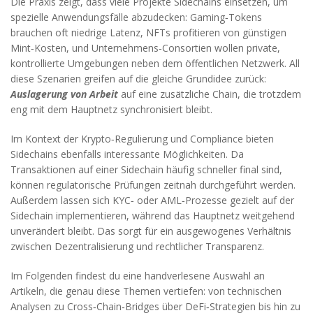
Die Praxis zeigt, dass viele Projekte Sidechains einsetzen, um
spezielle Anwendungsfälle abzudecken: Gaming‑Tokens
brauchen oft niedrige Latenz, NFTs profitieren von günstigen
Mint‑Kosten, und Unternehmens‑Consortien wollen private,
kontrollierte Umgebungen neben dem öffentlichen Netzwerk. All
diese Szenarien greifen auf die gleiche Grundidee zurück:
Auslagerung von Arbeit
auf eine zusätzliche Chain, die trotzdem
eng mit dem Hauptnetz synchronisiert bleibt.
Im Kontext der Krypto‑Regulierung und Compliance bieten
Sidechains ebenfalls interessante Möglichkeiten. Da
Transaktionen auf einer Sidechain häufig schneller final sind,
können regulatorische Prüfungen zeitnah durchgeführt werden.
Außerdem lassen sich KYC‑ oder AML‑Prozesse gezielt auf der
Sidechain implementieren, während das Hauptnetz weitgehend
unverändert bleibt. Das sorgt für ein ausgewogenes Verhältnis
zwischen Dezentralisierung und rechtlicher Transparenz.
Im Folgenden findest du eine handverlesene Auswahl an
Artikeln, die genau diese Themen vertiefen: von technischen
Analysen zu Cross‑Chain‑Bridges über DeFi‑Strategien bis hin zu