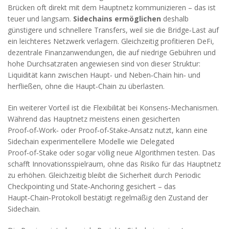
Brücken oft direkt mit dem Hauptnetz kommunizieren – das ist
teuer und langsam.
Sidechains ermöglichen
deshalb
günstigere und schnellere Transfers, weil sie die Bridge‑Last auf
ein leichteres Netzwerk verlagern. Gleichzeitig profitieren
DeFi
,
dezentrale Finanzanwendungen, die auf niedrige Gebühren und
hohe Durchsatzraten angewiesen sind
von dieser Struktur:
Liquidität kann zwischen Haupt‑ und Neben‑Chain hin‑ und
herfließen, ohne die Haupt‑Chain zu überlasten.
Ein weiterer Vorteil ist die Flexibilität bei Konsens‑Mechanismen.
Während das Hauptnetz meistens einen gesicherten
Proof‑of‑Work‑ oder Proof‑of‑Stake‑Ansatz nutzt, kann eine
Sidechain experimentellere Modelle wie Delegated
Proof‑of‑Stake oder sogar völlig neue Algorithmen testen. Das
schafft Innovationsspielraum, ohne das Risiko für das Hauptnetz
zu erhöhen. Gleichzeitig bleibt die Sicherheit durch Periodic
Checkpointing und State‑Anchoring gesichert – das
Haupt‑Chain‑Protokoll bestätigt regelmäßig den Zustand der
Sidechain.