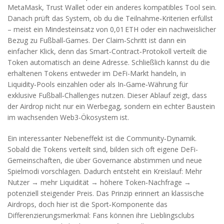
MetaMask, Trust Wallet oder ein anderes kompatibles Tool sein.
Danach prüft das System, ob du die Teilnahme‑Kriterien erfüllst
– meist ein Mindesteinsatz von 0,01 ETH oder ein nachweislicher
Bezug zu Fußball‑Games. Der Claim‑Schritt ist dann ein
einfacher Klick, denn das Smart‑Contract‑Protokoll verteilt die
Token
automatisch an deine Adresse. Schließlich kannst du die
erhaltenen Tokens entweder im
DeFi
-Markt handeln, in
Liquidity‑Pools einzahlen oder als In‑Game‑Währung für
exklusive Fußball‑Challenges nutzen. Dieser Ablauf zeigt, dass
der Airdrop nicht nur ein Werbegag, sondern ein echter Baustein
im wachsenden
Web3
-Ökosystem ist.
Ein interessanter Nebeneffekt ist die Community‑Dynamik.
Sobald die Tokens verteilt sind, bilden sich oft eigene
DeFi
-
Gemeinschaften, die über Governance abstimmen und neue
Spielmodi vorschlagen. Dadurch entsteht ein Kreislauf: Mehr
Nutzer → mehr Liquidität → höhere Token‑Nachfrage →
potenziell steigender Preis. Das Prinzip erinnert an klassische
Airdrops, doch hier ist die Sport‑Komponente das
Differenzierungsmerkmal: Fans können ihre Lieblingsclubs