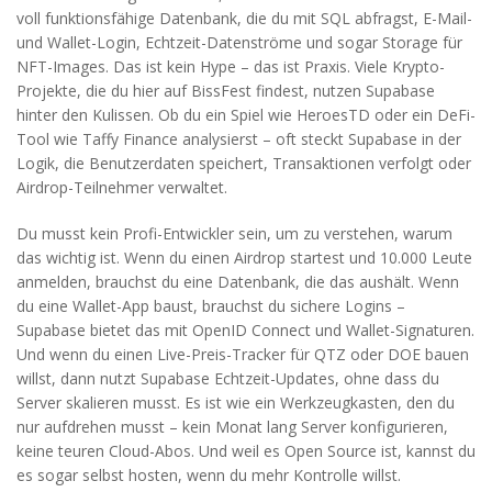
voll funktionsfähige Datenbank, die du mit SQL abfragst, E-Mail-
und Wallet-Login, Echtzeit-Datenströme und sogar Storage für
NFT-Images. Das ist kein Hype – das ist Praxis. Viele Krypto-
Projekte, die du hier auf BissFest findest, nutzen Supabase
hinter den Kulissen. Ob du ein Spiel wie HeroesTD oder ein DeFi-
Tool wie Taffy Finance analysierst – oft steckt Supabase in der
Logik, die Benutzerdaten speichert, Transaktionen verfolgt oder
Airdrop-Teilnehmer verwaltet.
Du musst kein Profi-Entwickler sein, um zu verstehen, warum
das wichtig ist. Wenn du einen Airdrop startest und 10.000 Leute
anmelden, brauchst du eine Datenbank, die das aushält. Wenn
du eine Wallet-App baust, brauchst du sichere Logins –
Supabase bietet das mit OpenID Connect und Wallet-Signaturen.
Und wenn du einen Live-Preis-Tracker für QTZ oder DOE bauen
willst, dann nutzt Supabase Echtzeit-Updates, ohne dass du
Server skalieren musst. Es ist wie ein Werkzeugkasten, den du
nur aufdrehen musst – kein Monat lang Server konfigurieren,
keine teuren Cloud-Abos. Und weil es Open Source ist, kannst du
es sogar selbst hosten, wenn du mehr Kontrolle willst.