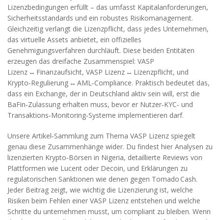
Lizenzbedingungen erfüllt – das umfasst Kapitalanforderungen,
Sicherheitsstandards und ein robustes Risikomanagement.
Gleichzeitig verlangt die
Lizenzpflicht
, dass jedes Unternehmen,
das virtuelle Assets anbietet, ein offizielles
Genehmigungsverfahren durchläuft. Diese beiden Entitäten
erzeugen das dreifache Zusammenspiel: VASP
Lizenz ↔ Finanzaufsicht, VASP Lizenz ↔ Lizenzpflicht, und
Krypto‑Regulierung ↔ AML‑Compliance. Praktisch bedeutet das,
dass ein Exchange, der in Deutschland aktiv sein will, erst die
BaFin‑Zulassung erhalten muss, bevor er Nutzer‑KYC‑ und
Transaktions‑Monitoring‑Systeme implementieren darf.
Unsere Artikel‑Sammlung zum Thema VASP Lizenz spiegelt
genau diese Zusammenhänge wider. Du findest hier Analysen zu
lizenzierten Krypto‑Börsen in Nigeria, detaillierte Reviews von
Plattformen wie Lucent oder Decoin, und Erklärungen zu
regulatorischen Sanktionen wie denen gegen Tornado Cash.
Jeder Beitrag zeigt, wie wichtig die Lizenzierung ist, welche
Risiken beim Fehlen einer VASP Lizenz entstehen und welche
Schritte du unternehmen musst, um compliant zu bleiben. Wenn