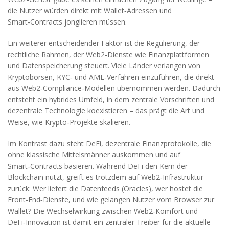
die Nutzer würden direkt mit Wallet‑Adressen und
Smart‑Contracts jonglieren müssen.
Ein weiterer entscheidender Faktor ist die
Regulierung
,
der
rechtliche Rahmen, der Web2‑Dienste wie Finanzplattformen
und Datenspeicherung steuert
. Viele Länder verlangen von
Kryptobörsen, KYC‑ und AML‑Verfahren einzuführen, die direkt
aus Web2‑Compliance‑Modellen übernommen werden. Dadurch
entsteht ein hybrides Umfeld, in dem zentrale Vorschriften und
dezentrale Technologie koexistieren – das prägt die Art und
Weise, wie Krypto‑Projekte skalieren.
Im Kontrast dazu steht
DeFi
,
dezentrale Finanzprotokolle, die
ohne klassische Mittelsmänner auskommen und auf
Smart‑Contracts basieren
. Während DeFi den Kern der
Blockchain nutzt, greift es trotzdem auf Web2‑Infrastruktur
zurück: Wer liefert die Datenfeeds (Oracles), wer hostet die
Front‑End‑Dienste, und wie gelangen Nutzer vom Browser zur
Wallet? Die Wechselwirkung zwischen Web2‑Komfort und
DeFi‑Innovation ist damit ein zentraler Treiber für die aktuelle