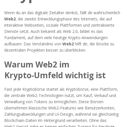
Wenn du an das digitale Zeitalter denkst, fällt dir wahrscheinlich
Web2
,
die zweite Entwicklungsphase des Internets, die auf
interaktive Webseiten, soziale Plattformen und zentralisierte
Dienste setzt
. Auch bekannt als
Web 2.0
, bildet es das
Fundament, auf dem viele heutige Krypto‑Anwendungen
aufbauen. Das Verständnis von
Web2
hilft dir, die Brücke zu
dezentralen Projekten besser zu überblicken.
Warum Web2 im
Krypto‑Umfeld wichtig ist
Fast jede Kryptobörse startet als
Kryptobörse
,
eine Plattform,
die zentrale Web2‑Technologien nutzt, um Kauf, Verkauf und
Verwaltung von Tokens zu ermöglichen
. Diese Börsen
übernehmen klassische Web2‑Features wie Benutzerkonten,
Zahlungsabwicklungen und UI‑Design, während sie gleichzeitig
Blockchain‑Daten im Hintergrund verarbeiten. Ohne das
Web2‑Gerüst gäbe es keinen einfachen Zugang für Neulinge –