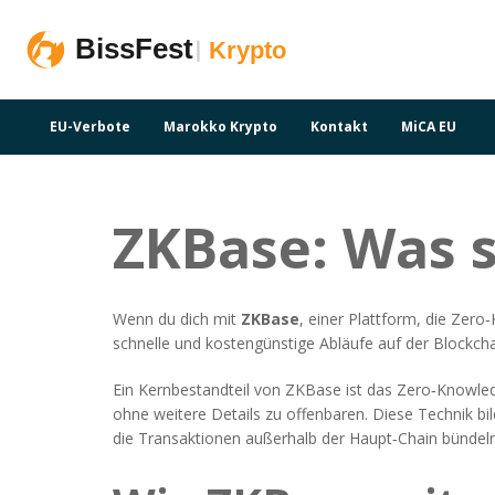
EU-Verbote
Marokko Krypto
Kontakt
MiCA EU
ZKBase: Was s
Wenn du dich mit
ZKBase
,
einer Plattform, die Zero
schnelle und kostengünstige Abläufe auf der Blockcha
Ein Kernbestandteil von ZKBase ist das
Zero‑Knowle
ohne weitere Details zu offenbaren
. Diese Technik bi
die Transaktionen außerhalb der Haupt‑Chain bündel