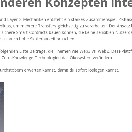
nderen Konzepten inte
und Layer‑2‑Mechaniken entsteht ein starkes Zusammenspiel: ZKBa
llups, um mehrere Transfers gleichzeitig zu verarbeiten. Der Ansatz 
r sichere Smart‑Contracts bauen können, die keine sensiblen Nutzer
z als auch hohe Skalierbarkeit brauchen.
hfolgenden Liste Beiträge, die Themen wie Web3 vs. Web2, DeFi‑Plat
 wie Zero‑Knowledge‑Technologien das Ökosystem verändern.
Durchstöbern erwarten kannst, damit du sofort loslegen kannst.