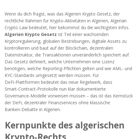
Wenn du dich fragst, was das
Algerien Krypto Gesetz
,
der
rechtliche Rahmen für Krypto‑Aktivitäten in Algerien
,
Algerian
Crypto Law
bedeutet, hier bekommst du die wichtigsten Infos.
Algerien Krypto Gesetz
ist Teil einer wachsenden
Kryptoregulierung
,
globalen Bestrebungen, digitale Assets zu
kontrollieren
und baut auf der
Blockchain
,
dezentralen
Datenstruktur, die Transaktionen unveränderlich speichert
auf.
Das Gesetz definiert, welche Unternehmen eine Lizenz
benötigen, welche Reporting‑Pflichten gelten und wie AML‑ und
KYC‑Standards umgesetzt werden müssen. Für
DeFi‑Plattformen bedeutet das neue Regelwerk, dass
Smart‑Contract‑Protokolle nun klar dokumentierte
Governance‑Modelle vorweisen müssen – das ist das Kernstück
der
DeFi
,
dezentraler Finanzservices ohne klassische
Banken
‑Debatte in Algerien.
Kernpunkte des algerischen
Krypto‑Rechts