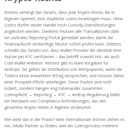
Erstens verlangt das Gesetz, dass jede Krypto‑Börse, die in
Algerien operiert, eine staatliche Lizenz beantragen muss. Ohne
Lizenz dürfen weder Handel noch Custody‑Dienstleistungen
angeboten werden. Zweitens müssen alle Transaktionen über
ein zentrales Reporting‑Portal gemeldet werden, damit die
Finanzaufsicht verdächtige Muster sofort prüfen kann. Drittens
schreibt das Gesetz vor, dass Wallet‑Provider die Identität ihrer
Nutzer per KYC verifizieren – das betrifft sowohl Hot‑ als auch
Cold‑Wallet‑Anbieter. Viertens gibt es klare Vorgaben für
Airdrops: Sie gelten als Distribution von Wertpapieren, wenn die
Tokens einen erwarteten Ertrag versprechen, und müssen daher
einer Prospekt‑Pflicht unterliegen. Diese Punkte sind nicht
isoliert, sondern hängen eng miteinander zusammen:
Lizenzpflicht → Reporting → KYC → Airdrop‑Regulierung bildet
ein Netzwerk von Compliance‑Anforderungen, das den
gesamten Krypto‑Markt in Algerien strukturiert.
Wie wirkt das in der Praxis? Viele internationale Börsen ziehen es
vor, lokale Partner zu finden, weil der Lizenzprozess mehrere