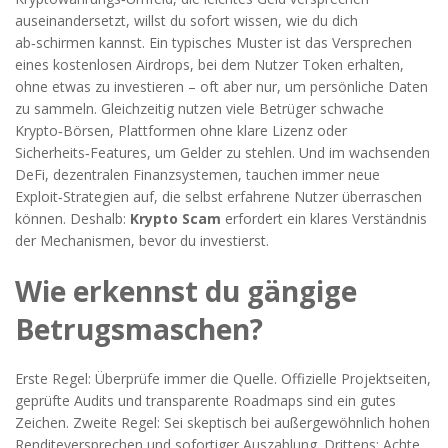
auseinandersetzt, willst du sofort wissen, wie du dich
ab‑schirmen kannst. Ein typisches Muster ist das Versprechen
eines kostenlosen
Airdrops
,
bei dem Nutzer Token erhalten,
ohne etwas zu investieren – oft aber nur, um persönliche Daten
zu sammeln
. Gleichzeitig nutzen viele Betrüger schwache
Krypto‑Börsen
,
Plattformen ohne klare Lizenz oder
Sicherheits‑Features, um Gelder zu stehlen
. Und im wachsenden
DeFi
,
dezentralen Finanzsystemen,
tauchen immer neue
Exploit‑Strategien auf, die selbst erfahrene Nutzer überraschen
können. Deshalb:
Krypto Scam
erfordert ein klares Verständnis
der Mechanismen, bevor du investierst.
Wie erkennst du gängige
Betrugsmaschen?
Erste Regel: Überprüfe immer die Quelle. Offizielle Projektseiten,
geprüfte Audits und transparente Roadmaps sind ein gutes
Zeichen. Zweite Regel: Sei skeptisch bei außergewöhnlich hohen
Renditeversprechen und sofortiger Auszahlung. Drittens: Achte