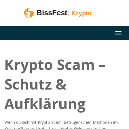
Krypto Scam –
Schutz &
Aufklärung
Wenn du dich mit
Krypto Scam
,
betrügerischen Methoden im
Kryptowährungs‑Umfeld, die leichtes Geld versprechen