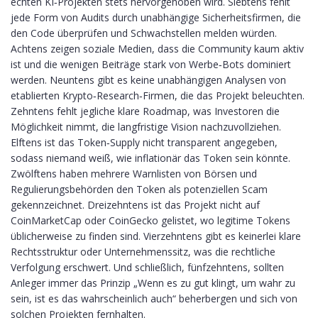
echten KI‑Projekten stets hervorgehoben wird. Siebtens fehlt
jede Form von Audits durch unabhängige Sicherheitsfirmen, die
den Code überprüfen und Schwachstellen melden würden.
Achtens zeigen soziale Medien, dass die Community kaum aktiv
ist und die wenigen Beiträge stark von Werbe‑Bots dominiert
werden. Neuntens gibt es keine unabhängigen Analysen von
etablierten Krypto‑Research‑Firmen, die das Projekt beleuchten.
Zehntens fehlt jegliche klare Roadmap, was Investoren die
Möglichkeit nimmt, die langfristige Vision nachzuvollziehen.
Elftens ist das Token‑Supply nicht transparent angegeben,
sodass niemand weiß, wie inflationär das Token sein könnte.
Zwölftens haben mehrere Warnlisten von Börsen und
Regulierungsbehörden den Token als potenziellen Scam
gekennzeichnet. Dreizehntens ist das Projekt nicht auf
CoinMarketCap oder CoinGecko gelistet, wo legitime Tokens
üblicherweise zu finden sind. Vierzehntens gibt es keinerlei klare
Rechtsstruktur oder Unternehmenssitz, was die rechtliche
Verfolgung erschwert. Und schließlich, fünfzehntens, sollten
Anleger immer das Prinzip „Wenn es zu gut klingt, um wahr zu
sein, ist es das wahrscheinlich auch“ beherbergen und sich von
solchen Projekten fernhalten.