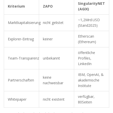
SingularityNET
Kriterium
ZAPO
(AGIX)
~1,2Mrd.USD
Marktkapitalisierung
nicht gelistet
(Stand2025)
Etherscan
Explorer‑Eintrag
keiner
(Ethereum)
öffentliche
Team‑Transparenz
unbekannt
Profiles,
LinkedIn
IBM, OpenAI, &
keine
Partnerschaften
akademische
nachweisbar
Institute
verfügbar,
Whitepaper
nicht existent
80Seiten