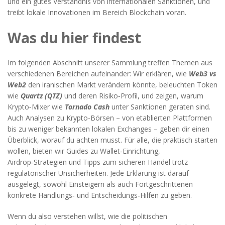
und ein gutes Verständnis von internationalen Sanktionen, und
treibt lokale Innovationen im Bereich Blockchain voran.
Was du hier findest
Im folgenden Abschnitt unserer Sammlung treffen Themen aus
verschiedenen Bereichen aufeinander: Wir erklären, wie
Web3 vs
Web2
den iranischen Markt verändern könnte, beleuchten Token
wie
Quartz (QTZ)
und deren Risiko‑Profil, und zeigen, warum
Krypto‑Mixer wie
Tornado Cash
unter Sanktionen geraten sind.
Auch Analysen zu Krypto‑Börsen – von etablierten Plattformen
bis zu weniger bekannten lokalen Exchanges – geben dir einen
Überblick, worauf du achten musst. Für alle, die praktisch starten
wollen, bieten wir Guides zu Wallet‑Einrichtung,
Airdrop‑Strategien und Tipps zum sicheren Handel trotz
regulatorischer Unsicherheiten. Jede Erklärung ist darauf
ausgelegt, sowohl Einsteigern als auch Fortgeschrittenen
konkrete Handlungs‑ und Entscheidungs‑Hilfen zu geben.
Wenn du also verstehen willst, wie die politischen