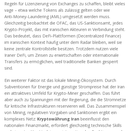
Regeln für Lizenzierung von Exchanges zu schaffen, bleibt vieles
vage – etwa welche Tokens als zulässig gelten oder wie
Anti‑Money‑Laundering (AML) umgesetzt werden muss.
Gleichzeitig beobachtet die OFAC, das US‑Sanktionsamt, jedes
Krypto‑Projekt, das mit iranischen Akteuren in Verbindung steht.
Das bedeutet, dass DeFi‑Plattformen (Decentralized Finance)
im iranischen Kontext häufig unter dem Radar bleiben, weil sie
keine zentrale Kontrollstelle besitzen. Trotzdem nutzen viele
Iraner DeFi, um Zinsen zu erwirtschaften oder internationale
Transfers zu ermöglichen, weil traditionelle Banken gesperrt
sind.
Ein weiterer Faktor ist das lokale Mining‑Ökosystem. Durch
Subventionen für Energie und günstige Strompreise hat der Iran
ein attraktives Umfeld für Krypto‑Miner geschaffen. Das führt
aber auch zu Spannungen mit der Regierung, die die Stromnetze
für kritische Infrastrukturen reservieren will. Das Zusammenspiel
von Mining, regulativen Vorgaben und Sanktionen ergibt ein
komplexes Netz:
Kryptowährung Iran
beeinflusst den
nationalen Finanzmarkt, erfordert gleichzeitig technische Skills