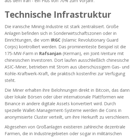
aus dem Iran - ein Plus von 70% zum Vorjahr.
Technische Infrastruktur
Die iranische Mining‑Industrie ist stark zentralisiert. Große
Anlagen befinden sich in Sonderwirtschaftszonen oder in
Einrichtungen, die vom
IRGC
(Islamic Revolutionary Guard
Corps) kontrolliert werden. Das prominenteste Beispiel ist die
175‑MW‑Farm in
Rafsanjan
(Kerman), ein Joint‑Venture mit
chinesischen Investoren. Dort laufen ausschließlich chinesische
ASIC‑Miner, betrieben mit Strom aus überschüssigem Gas‑ und
Kohle‑Kraftwerk‑Kraft, die praktisch kostenfrei zur Verfügung
steht.
Die Miner erhalten ihre Belohnungen direkt in Bitcoin, das dann
über lokale Börsen oder über internationale Plattformen wie
Binance in andere digitale Assets konvertiert wird. Durch
spezielle Wallet‑Management‑Systeme werden die Coins in
anonymisierte Cluster verteilt, um ihre Herkunft zu verschleiern.
Abgesehen von Großanlagen existieren zahlreiche dezentrale
Farmen, die in Industriegebieten oder sogar in militärischen