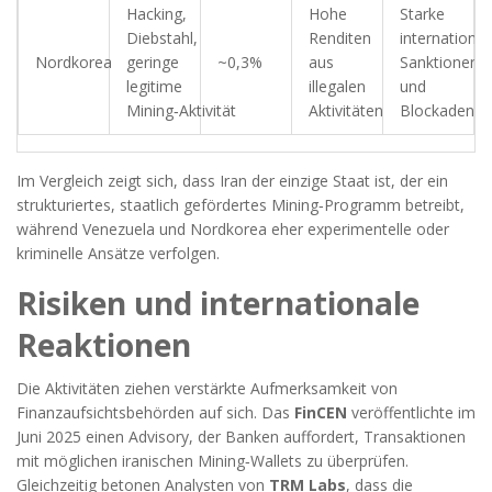
Hacking,
Hohe
Starke
Diebstahl,
Renditen
international
Nordkorea
geringe
~0,3%
aus
Sanktionen
legitime
illegalen
und
Mining‑Aktivität
Aktivitäten
Blockaden
Im Vergleich zeigt sich, dass Iran der einzige Staat ist, der ein
strukturiertes, staatlich gefördertes Mining‑Programm betreibt,
während Venezuela und Nordkorea eher experimentelle oder
kriminelle Ansätze verfolgen.
Risiken und internationale
Reaktionen
Die Aktivitäten ziehen verstärkte Aufmerksamkeit von
Finanzaufsichtsbehörden auf sich. Das
FinCEN
veröffentlichte im
Juni 2025 einen Advisory, der Banken auffordert, Transaktionen
mit möglichen iranischen Mining‑Wallets zu überprüfen.
Gleichzeitig betonen Analysten von
TRM Labs
, dass die