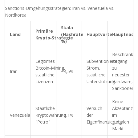
Sanctions-Umgehungsstrategien: Iran vs. Venezuela vs.
Nordkorea
Skala
Primäre
Land
(Hashrate
Hauptvorteil
Hauptnacht
Krypto‑Strategie
%)
Beschränkte
Legitimes
Subventionierter
Zugang
Bitcoin‑Mining,
Strom,
zu
Iran
~4,5%
staatliche
staatliche
neuester
Lizenzen
Unterstützung
Hardware,
Sanktionen‑R
Keine
Staatliche
Versuch
Akzeptanz
Venezuela
Kryptowährung
~0,1%
der
im
"Petro"
Eigenfinanzierung
globalen
Markt