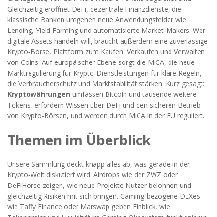
Gleichzeitig eröffnet
DeFi
,
dezentrale Finanzdienste, die
klassische Banken umgehen
neue Anwendungsfelder wie
Lending, Yield Farming und automatisierte Market‑Makers. Wer
digitale Assets handeln will, braucht außerdem eine zuverlässige
Krypto‑Börse
,
Plattform zum Kaufen, Verkaufen und Verwalten
von Coins
. Auf europäischer Ebene sorgt die
MiCA
,
die neue
Marktregulierung für Krypto‑Dienstleistungen
für klare Regeln,
die Verbraucherschutz und Marktstabilität stärken. Kurz gesagt:
Kryptowährungen
umfassen Bitcoin und tausende weitere
Tokens, erfordern Wissen über DeFi und den sicheren Betrieb
von Krypto‑Börsen, und werden durch MiCA in der EU reguliert.
Themen im Überblick
Unsere Sammlung deckt knapp alles ab, was gerade in der
Krypto‑Welt diskutiert wird. Airdrops wie der ZWZ oder
DeFiHorse zeigen, wie neue Projekte Nutzer belohnen und
gleichzeitig Risiken mit sich bringen. Gaming‑bezogene DEXes
wie Taffy Finance oder Marswap geben Einblick, wie