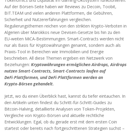
Tokenomics und Liquidität im Gaming‑Ökosystem funktionieren.
Auf der Börsen‑Seite haben wir Reviews zu Decoin, Toobit,
BIT.TEAM und vielen anderen Plattformen, die Gebühren,
Sicherheit und Nutzererfahrungen vergleichen.
Regulierungsthemen reichen von den strikten Krypto‑Verboten in
Algerien über Marokkos neue Devisen‑Gesetze bis hin zu den
EU‑weiten MiCA‑Bestimmungen. Smart‑Contracts werden nicht
nur als Basis für Kryptowährungen genannt, sondern auch als
Praxis‑Tool in Bereichen wie Immobilien und Energie
beschrieben. All diese Themen ergeben ein Netzwerk von
Beziehungen:
Kryptowährungen ermöglichen Airdrops, Airdrops
nutzen Smart‑Contracts, Smart‑Contracts laufen auf
DeFi‑Plattformen, und DeFi‑Plattformen werden an
Krypto‑Börsen gehandelt.
Jetzt, wo du einen Überblick hast, kannst du tiefer eintauchen. In
den Artikeln unten findest du Schritt‑für‑Schritt‑Guides zu
Bitcoin‑Halving, detaillierte Analysen von Token‑Projekten,
Vergleiche von Krypto‑Börsen und aktuelle rechtliche
Entwicklungen. Egal, ob du gerade erst mit dem ersten Coin
startest oder bereits nach fortgeschrittenen Strategien suchst –