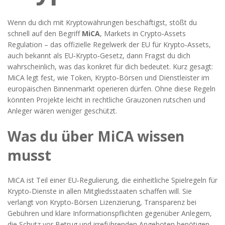
Wenn du dich mit Kryptowährungen beschäftigst, stößt du
schnell auf den Begriff
MiCA
,
Markets in Crypto‑Assets
Regulation – das offizielle Regelwerk der EU für Krypto‑Assets
,
auch bekannt als
EU‑Krypto‑Gesetz
, dann Fragst du dich
wahrscheinlich, was das konkret für dich bedeutet. Kurz gesagt:
MiCA legt fest, wie Token, Krypto‑Börsen und Dienstleister im
europäischen Binnenmarkt operieren dürfen. Ohne diese Regeln
könnten Projekte leicht in rechtliche Grauzonen rutschen und
Anleger wären weniger geschützt.
Was du über MiCA wissen
musst
MiCA ist Teil einer
EU‑Regulierung
,
die einheitliche Spielregeln für
Krypto‑Dienste in allen Mitgliedsstaaten schaffen will
. Sie
verlangt von Krypto‑Börsen Lizenzierung, Transparenz bei
Gebühren und klare Informationspflichten gegenüber
Anlegern
,
die Schutz vor Betrug und irreführenden Angeboten benötigen
.