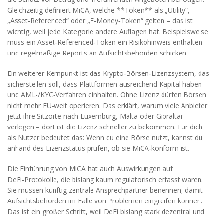
Gleichzeitig definiert MiCA, welche **Token** als „Utility“,
„Asset‑Referenced“ oder „E‑Money‑Token“ gelten – das ist
wichtig, weil jede Kategorie andere Auflagen hat. Beispielsweise
muss ein Asset‑Referenced‑Token ein Risikohinweis enthalten
und regelmäßige Reports an Aufsichtsbehörden schicken.
Ein weiterer Kernpunkt ist das
Krypto‑Börsen‑Lizenzsystem
,
das
sicherstellen soll, dass Plattformen ausreichend Kapital haben
und AML‑/KYC‑Verfahren einhalten
. Ohne Lizenz dürfen Börsen
nicht mehr EU‑weit operieren. Das erklärt, warum viele Anbieter
jetzt ihre Sitzorte nach Luxemburg, Malta oder Gibraltar
verlegen – dort ist die Lizenz schneller zu bekommen. Für dich
als Nutzer bedeutet das: Wenn du eine Börse nutzt, kannst du
anhand des Lizenzstatus prüfen, ob sie MiCA‑konform ist.
Die Einführung von MiCA hat auch Auswirkungen auf
DeFi‑Protokolle
,
die bislang kaum regulatorisch erfasst waren
.
Sie müssen künftig zentrale Ansprechpartner benennen, damit
Aufsichtsbehörden im Falle von Problemen eingreifen können.
Das ist ein großer Schritt, weil DeFi bislang stark dezentral und