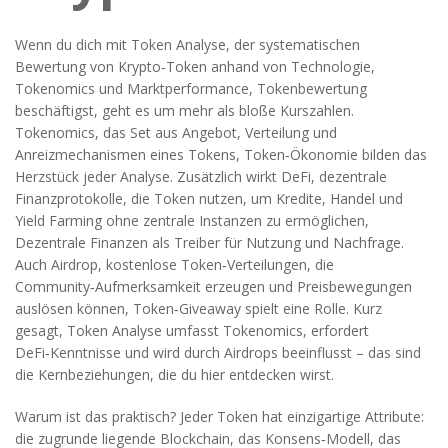
Wenn du dich mit
Token Analyse
,
der systematischen
Bewertung von Krypto‑Token anhand von Technologie,
Tokenomics und Marktperformance
,
Tokenbewertung
beschäftigst, geht es um mehr als bloße Kurszahlen.
Tokenomics
,
das Set aus Angebot, Verteilung und
Anreizmechanismen eines Tokens
,
Token‑Ökonomie
bilden das
Herzstück jeder Analyse. Zusätzlich wirkt
DeFi
,
dezentrale
Finanzprotokolle, die Token nutzen, um Kredite, Handel und
Yield Farming ohne zentrale Instanzen zu ermöglichen
,
Dezentrale Finanzen
als Treiber für Nutzung und Nachfrage.
Auch
Airdrop
,
kostenlose Token‑Verteilungen, die
Community‑Aufmerksamkeit erzeugen und Preisbewegungen
auslösen können
,
Token‑Giveaway
spielt eine Rolle. Kurz
gesagt, Token Analyse umfasst Tokenomics, erfordert
DeFi‑Kenntnisse und wird durch Airdrops beeinflusst – das sind
die Kernbeziehungen, die du hier entdecken wirst.
Warum ist das praktisch? Jeder Token hat einzigartige Attribute:
die zugrunde liegende Blockchain, das Konsens‑Modell, das