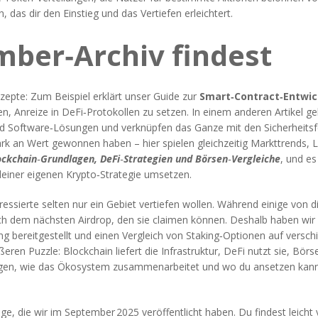
das dir den Einstieg und das Vertiefen erleichtert.
ber‑Archiv findest
zepte: Zum Beispiel erklärt unser Guide zur
Smart‑Contract‑Entwi
, Anreize in DeFi‑Protokollen zu setzen. In einem anderen Artikel g
 Software‑Lösungen und verknüpfen das Ganze mit den Sicherheitsfeat
 an Wert gewonnen haben – hier spielen gleichzeitig Markttrends, Li
ckchain‑Grundlagen, DeFi‑Strategien und Börsen‑Vergleiche
, und e
deiner eigenen Krypto‑Strategie umsetzen.
ressierte selten nur ein Gebiet vertiefen wollen. Während einige von d
ch dem nächsten Airdrop, den sie claimen können. Deshalb haben wir 
ing
bereitgestellt und einen Vergleich von
Staking‑Optionen
auf verschi
ößeren Puzzle: Blockchain liefert die Infrastruktur, DeFi nutzt sie, Bö
eigen, wie das Ökosystem zusammenarbeitet und wo du ansetzen kan
ge, die wir im September 2025 veröffentlicht haben. Du findest leicht