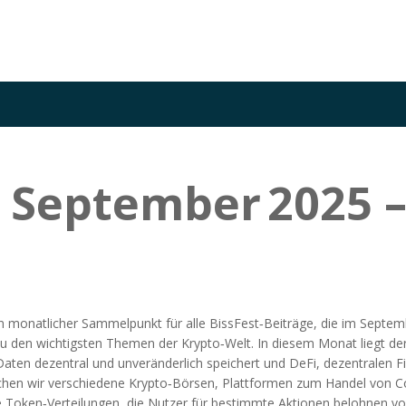
 September 2025 –
n monatlicher Sammelpunkt für alle BissFest‑Beiträge, die im Septem
 zu den wichtigsten Themen der Krypto‑Welt. In diesem Monat liegt d
Daten dezentral und unveränderlich speichert
und
DeFi
,
dezentralen F
eichen wir verschiedene
Krypto‑Börsen
,
Plattformen zum Handel von Co
 Token‑Verteilungen, die Nutzer für bestimmte Aktionen belohnen
vor