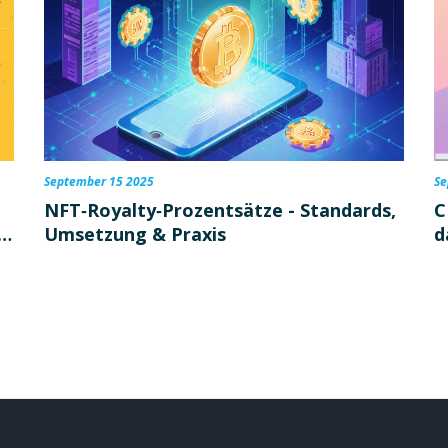
September 15 2025
Se
NFT‑Royalty‑Prozentsätze - Standards,
C
d
Umsetzung & Praxis
d
w