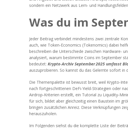
sondern ein Netzwerk aus Lern‑ und Handlungsfeldern, 
Was du im Septem
Jeder Beitrag verbindet mindestens zwei zentrale Kon
auch, wie Token‑Economics (Tokenomics) dabei helfen
beschreiben die Unterschiede zwischen Hardware‑ und
analysiert, warum bestimmte Coins im September stark
bedeutet:
Krypto‑Archiv September 2025 umfasst Blo
auszuprobieren. So kannst du das Gelernte sofort in 
Die Themenpalette ist bewusst breit, weil Krypto‑Inte
nach fortgeschrittenen DeFi‑Yield‑Strategien oder na
Airdrop‑Kriterien
erstellt, ein Tutorial zu
Liquidity‑Min
für sich, bildet aber gleichzeitig einen Baustein im gr
bringen zusätzlichen Anreiz. Diese Verknüpfungen z
herauszuholen.
Im Folgenden siehst du die komplette Liste der Beiträ