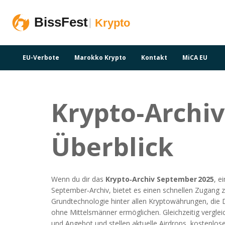
EU-Verbote
Marokko Krypto
Kontakt
MiCA EU
Krypto‑Archiv
Überblick
Wenn du dir das
Krypto‑Archiv September 2025
,
ei
September‑Archiv
, bietet es einen schnellen Zugang
Grundtechnologie hinter allen Kryptowährungen, die 
ohne Mittelsmänner ermöglichen
. Gleichzeitig vergl
und Angebot
und stellen aktuelle
Airdrops
,
kostenlose