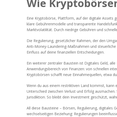
Wie Kryptobörse
Eine
Kryptobörse
,
Plattform, auf der digitale Assets
klare Gebührenmodelle und transparente Handelsfun
Marktvolatilität. Durch niedrige Gebühren und schnel
Die
Regulierung
,
gesetzlicher Rahmen, der den Umgan
Anti‑Money‑Laundering‑Maßnahmen und steuerliche Pfli
Einfluss auf deine finanziellen Entscheidungen.
Ein weiterer zentraler Baustein ist
Digitales Geld
,
alle
Anwendungsbereich von Finanzen: von schnellen inte
Kryptobörsen schafft neue Einnahmequellen, etwa dur
Wenn du aus einem restriktiven Land kommst, kann 
Unterschied zwischen Verlust und Erfolg ausmachen. S
Jurisdiktion. So bleibt dein Investment geschützt, wä
All diese Bausteine – Börsen, Regulierung, digitale
wechselseitigen Beziehung: Regulierungen beeinflusse