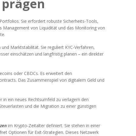
 prägen
ortfolios. Sie erfordert robuste Sicherheits‑Tools,
as Management von Liquidität und das Monitoring von
te.
 und Marktstabilität. Sie reguliert KYC‑Verfahren,
er einschätzen und langfristig planen – ein direkter
ablecoins oder CBDCs
. Es erweitert den
Contracts. Das Zusammenspiel von digitalem Geld und
r in ein neues Rechtsumfeld zu verlagern
den
Steuerlasten und die Migration zu einer günstigen
nzen
im Krypto‑Zeitalter definiert. Sie stehen in einer
fnet Optionen für Exit‑Strategien. Dieses Netzwerk