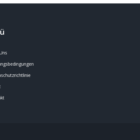
ü
Uns
ungsbedingungen
schutzrichtlinie
R
kt