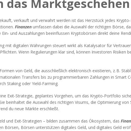
n das Marktgeschehen
 gekauft, verkauft und verwahrt werden
ist das Herzstück jedes Krypto‑P
ktionen.
Finanzen
umfassen dabei die Auswahl der richtigen Börse, d
le Ein‑ und Auszahlungen beeinflussen Kryptobörsen direkt deine Rendi
g mit digitalen Währungen steuert
wirkt als Katalysator für Vertrauen
chten. Wenn Regulierungen klar sind, können Investoren Risiken bess
 Formen von Geld, die ausschließlich elektronisch existieren, z. B. St
rnationalen Transfers bis zu programmierbaren Zahlungen in Smart 
ch Staking oder Yield‑Farming.
eine
Exit‑Strategie
,
geplantes Vorgehen, um das Krypto‑Portfolio siche
ie beinhaltet die Auswahl des richtigen Visums, die Optimierung von 
hrend du neue Märkte erschließt.
s Geld und Exit‑Strategien – bilden zusammen das Ökosystem, das
Fina
n Börsen, Börsen unterstützen digitales Geld, und digitales Geld eröf