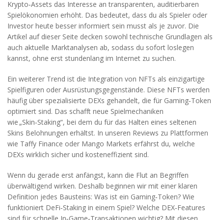
Krypto‑Assets das Interesse an transparenten, auditierbaren
Spielökonomien erhöht. Das bedeutet, dass du als Spieler oder
Investor heute besser informiert sein musst als je zuvor. Die
Artikel auf dieser Seite decken sowohl technische Grundlagen als
auch aktuelle Marktanalysen ab, sodass du sofort loslegen
kannst, ohne erst stundenlang im Internet zu suchen.
Ein weiterer Trend ist die Integration von NFTs als einzigartige
Spielfiguren oder Ausrüstungsgegenstände. Diese NFTs werden
häufig über spezialisierte DEXs gehandelt, die für Gaming‑Token
optimiert sind. Das schafft neue Spielmechaniken
wie „Skin‑Staking“, bei dem du für das Halten eines seltenen
Skins Belohnungen erhältst. In unseren Reviews zu Plattformen
wie Taffy Finance oder Mango Markets erfährst du, welche
DEXs wirklich sicher und kosteneffizient sind.
Wenn du gerade erst anfängst, kann die Flut an Begriffen
überwältigend wirken. Deshalb beginnen wir mit einer klaren
Definition jedes Bausteins: Was ist ein Gaming‑Token? Wie
funktioniert DeFi‑Staking in einem Spiel? Welche DEX‑Features
sind für schnelle In‑Game‑Transaktionen wichtig? Mit diesen