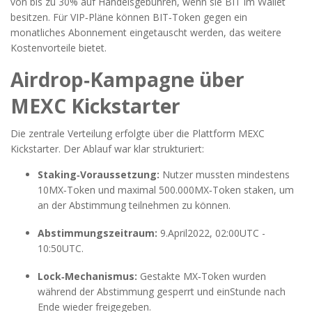
von bis zu 30% auf Handelsgebühren, wenn sie BIT im Wallet
besitzen. Für VIP‑Pläne können BIT‑Token gegen ein
monatliches Abonnement eingetauscht werden, das weitere
Kostenvorteile bietet.
Airdrop‑Kampagne über
MEXC Kickstarter
Die zentrale Verteilung erfolgte über die Plattform
MEXC
Kickstarter
. Der Ablauf war klar strukturiert:
Staking‑Voraussetzung:
Nutzer mussten mindestens
10MX‑Token und maximal 500.000MX‑Token staken, um
an der Abstimmung teilnehmen zu können.
Abstimmungszeitraum:
9.April2022, 02:00UTC -
10:50UTC.
Lock‑Mechanismus:
Gestakte MX‑Token wurden
während der Abstimmung gesperrt und einStunde nach
Ende wieder freigegeben.