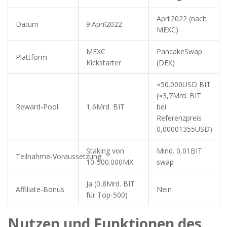
April2022 (nach
Datum
9.April2022
MEXC)
MEXC
PancakeSwap
Plattform
Kickstarter
(DEX)
≈50.000USD BIT
(≈3,7Mrd. BIT
Reward‑Pool
1,6Mrd. BIT
bei
Referenzpreis
0,00001355USD)
Staking von
Mind. 0,01BIT
Teilnahme‑Voraussetzung
10‑500.000MX
swap
Ja (0,8Mrd. BIT
Affiliate‑Bonus
Nein
für Top‑500)
Nutzen und Funktionen des