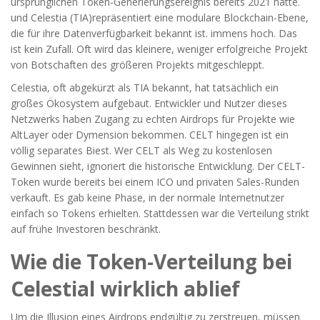
ursprünglichen Token-Generierungsereignis bereits 2021 hatte
.
und
Celestia (TIA)
repräsentiert eine modulare Blockchain-Ebene,
die für ihre Datenverfügbarkeit bekannt ist
.
immens hoch. Das
ist kein Zufall. Oft wird das kleinere, weniger erfolgreiche Projekt
von Botschaften des größeren Projekts mitgeschleppt.
Celestia, oft abgekürzt als TIA bekannt, hat tatsächlich ein
großes Ökosystem aufgebaut. Entwickler und Nutzer dieses
Netzwerks haben Zugang zu echten Airdrops für Projekte wie
AltLayer oder Dymension bekommen. CELT hingegen ist ein
völlig separates Biest. Wer CELT als Weg zu kostenlosen
Gewinnen sieht, ignoriert die historische Entwicklung. Der CELT-
Token wurde bereits bei einem ICO und privaten Sales-Runden
verkauft. Es gab keine Phase, in der normale Internetnutzer
einfach so Tokens erhielten. Stattdessen war die Verteilung strikt
auf frühe Investoren beschränkt.
Wie die Token-Verteilung bei
Celestial wirklich ablief
Um die Illusion eines Airdrops endgültig zu zerstreuen, müssen