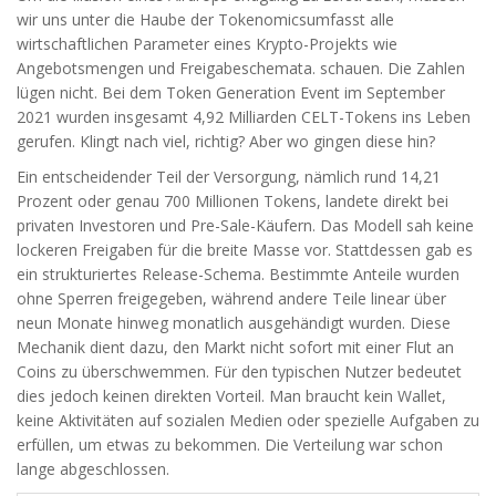
wir uns unter die Haube der
Tokenomics
umfasst alle
wirtschaftlichen Parameter eines Krypto-Projekts wie
Angebotsmengen und Freigabeschemata
.
schauen. Die Zahlen
lügen nicht. Bei dem Token Generation Event im September
2021 wurden insgesamt 4,92 Milliarden CELT-Tokens ins Leben
gerufen. Klingt nach viel, richtig? Aber wo gingen diese hin?
Ein entscheidender Teil der Versorgung, nämlich rund 14,21
Prozent oder genau 700 Millionen Tokens, landete direkt bei
privaten Investoren und Pre-Sale-Käufern. Das Modell sah keine
lockeren Freigaben für die breite Masse vor. Stattdessen gab es
ein strukturiertes Release-Schema. Bestimmte Anteile wurden
ohne Sperren freigegeben, während andere Teile linear über
neun Monate hinweg monatlich ausgehändigt wurden. Diese
Mechanik dient dazu, den Markt nicht sofort mit einer Flut an
Coins zu überschwemmen. Für den typischen Nutzer bedeutet
dies jedoch keinen direkten Vorteil. Man braucht kein Wallet,
keine Aktivitäten auf sozialen Medien oder spezielle Aufgaben zu
erfüllen, um etwas zu bekommen. Die Verteilung war schon
lange abgeschlossen.