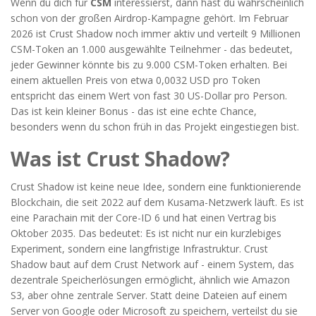
Wenn du dich für
CSM
interessierst, dann hast du wahrscheinlich
schon von der großen Airdrop-Kampagne gehört. Im Februar
2026 ist Crust Shadow noch immer aktiv und verteilt 9 Millionen
CSM-Token an 1.000 ausgewählte Teilnehmer - das bedeutet,
jeder Gewinner könnte bis zu 9.000 CSM-Token erhalten. Bei
einem aktuellen Preis von etwa 0,0032 USD pro Token
entspricht das einem Wert von fast 30 US-Dollar pro Person.
Das ist kein kleiner Bonus - das ist eine echte Chance,
besonders wenn du schon früh in das Projekt eingestiegen bist.
Was ist Crust Shadow?
Crust Shadow ist keine neue Idee, sondern eine funktionierende
Blockchain, die seit 2022 auf dem Kusama-Netzwerk läuft. Es ist
eine Parachain mit der Core-ID 6 und hat einen Vertrag bis
Oktober 2035. Das bedeutet: Es ist nicht nur ein kurzlebiges
Experiment, sondern eine langfristige Infrastruktur. Crust
Shadow baut auf dem Crust Network auf - einem System, das
dezentrale Speicherlösungen ermöglicht, ähnlich wie Amazon
S3, aber ohne zentrale Server. Statt deine Dateien auf einem
Server von Google oder Microsoft zu speichern, verteilst du sie