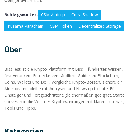
weniger dynamisch.
Schlagwörter:
CSM Airdrop
Crust Shadow
Kusama Parachain
CSM Token
Decentralized Storage
Über
BissFest ist die Krypto-Plattform mit Biss – fundiertes Wissen,
fest verankert. Entdecke verständliche Guides zu Blockchain,
Coins, Wallets und DeFi. Vergleiche Krypto-Börsen, sichere dir
Airdrops und bleibe mit Analysen und News up to date. Für
Einsteiger und Fortgeschrittene gleichermaßen geeignet. Starte
souverän in die Welt der Kryptowährungen mit klaren Tutorials,
Tools und Tipps.
Kategorien