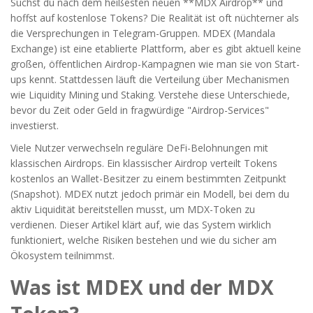
Suchst du nach dem heißesten neuen **MDX Airdrop** und
hoffst auf kostenlose Tokens? Die Realität ist oft nüchterner als
die Versprechungen in Telegram-Gruppen. MDEX (Mandala
Exchange) ist eine etablierte Plattform, aber es gibt aktuell keine
großen, öffentlichen Airdrop-Kampagnen wie man sie von Start-
ups kennt. Stattdessen läuft die Verteilung über Mechanismen
wie Liquidity Mining und Staking. Verstehe diese Unterschiede,
bevor du Zeit oder Geld in fragwürdige "Airdrop-Services"
investierst.
Viele Nutzer verwechseln reguläre DeFi-Belohnungen mit
klassischen Airdrops. Ein klassischer Airdrop verteilt Tokens
kostenlos an Wallet-Besitzer zu einem bestimmten Zeitpunkt
(Snapshot). MDEX nutzt jedoch primär ein Modell, bei dem du
aktiv Liquidität bereitstellen musst, um MDX-Token zu
verdienen. Dieser Artikel klärt auf, wie das System wirklich
funktioniert, welche Risiken bestehen und wie du sicher am
Ökosystem teilnimmst.
Was ist MDEX und der MDX