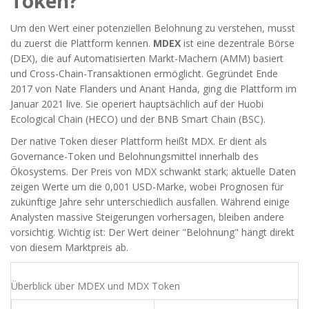
Token?
Um den Wert einer potenziellen Belohnung zu verstehen, musst
du zuerst die Plattform kennen.
MDEX
ist
eine dezentrale Börse
(DEX), die auf Automatisierten Markt-Machern (AMM) basiert
und Cross-Chain-Transaktionen ermöglicht
. Gegründet Ende
2017 von Nate Flanders und Anant Handa, ging die Plattform im
Januar 2021 live. Sie operiert hauptsächlich auf der Huobi
Ecological Chain (
HECO
) und der BNB Smart Chain (BSC).
Der native Token dieser Plattform heißt
MDX
. Er dient als
Governance-Token und Belohnungsmittel innerhalb des
Ökosystems. Der Preis von MDX schwankt stark; aktuelle Daten
zeigen Werte um die 0,001 USD-Marke, wobei Prognosen für
zukünftige Jahre sehr unterschiedlich ausfallen. Während einige
Analysten massive Steigerungen vorhersagen, bleiben andere
vorsichtig. Wichtig ist: Der Wert deiner "Belohnung" hängt direkt
von diesem Marktpreis ab.
Überblick über MDEX und MDX Token