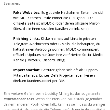
Szenarien:
Fake Websites:
Es gibt viele Nachahmer-Seiten, die sich
wie MDEX tarnen. Prüfe immer die URL genau. Die
offizielle Seite ist mDEX.io (oder deren offizielle Mirror-
Sites, die in ihren sozialen Kanälen verlinkt sind).
Phishing Links:
Klicke niemals auf Links in privaten
Telegram-Nachrichten oder E-Mails, die behaupten, du
hättest einen Airdrop gewonnen. MDEX kommuniziert
offizielle Updates nur über ihre verifizierten Social-Media-
Kanäle (Twitter/X, Discord, Blog).
Impersonation:
Betrüter geben sich oft als Support-
Mitarbeiter aus. Echtes DeFi-Projekte haben keinen
direkten Kundensupport per DM.
Eine weitere Gefahr beim Liquidity Mining ist das sogenannte
Impermanent Loss
. Wenn der Preis von MDX stark gegenüber
deinem anderen Pool-Token fällt, kann es sein, dass du weniger
wert besitzt, als wenn du die Tokens einfach nur in deiner Wallet