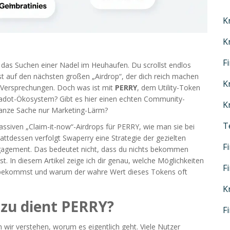
K
K
F
 das Suchen einer Nadel im Heuhaufen. Du scrollst endlos
t auf den nächsten großen „Airdrop“, der dich reich machen
K
e Versprechungen. Doch was ist mit
PERRY
, dem Utility-Token
lkadot-Ökosystem
? Gibt es hier einen echten Community-
K
ganze Sache nur Marketing-Lärm?
T
massiven „Claim-it-now“-Airdrops für PERRY, wie man sie bei
ttdessen verfolgt Swaperry eine Strategie der gezielten
F
agement. Das bedeutet nicht, dass du nichts bekommen
. In diesem Artikel zeige ich dir genau, welche Möglichkeiten
F
er bekommst und warum der wahre Wert dieses Tokens oft
K
zu dient PERRY?
F
wir verstehen, worum es eigentlich geht. Viele Nutzer