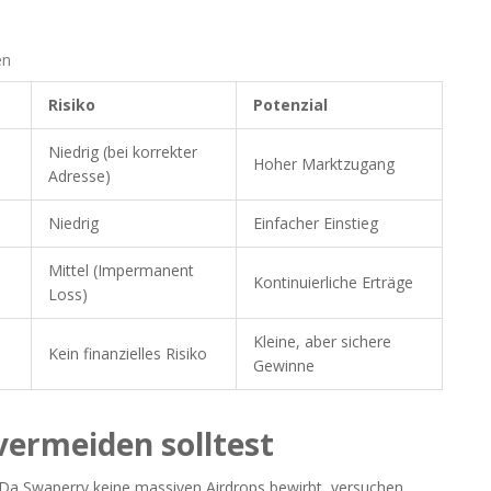
en
Risiko
Potenzial
Niedrig (bei korrekter
Hoher Marktzugang
Adresse)
Niedrig
Einfacher Einstieg
Mittel (Impermanent
Kontinuierliche Erträge
Loss)
Kleine, aber sichere
Kein finanzielles Risiko
Gewinne
 vermeiden solltest
l. Da Swaperry keine massiven Airdrops bewirbt, versuchen