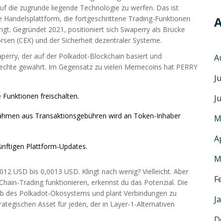
auf die zugrunde liegende Technologie zu werfen. Das ist
 Handelsplattform, die fortgeschrittene Trading-Funktionen
A
ngt
. Gegründet 2021, positioniert sich Swaperry als Brücke
örsen (CEX) und der Sicherheit dezentraler Systeme.
aperry, der auf der Polkadot-Blockchain basiert und
A
echte gewährt
. Im Gegensatz zu vielen Memecoins hat PERRY
J
Funktionen freischalten.
J
nahmen aus Transaktionsgebühren wird an Token-Inhaber
M
A
ünftigen Plattform-Updates.
M
012 USD bis 0,0013 USD. Klingt nach wenig? Vielleicht. Aber
F
Chain-Trading funktionieren, erkennst du das Potenzial. Die
alb des Polkadot-Ökosystems und plant Verbindungen zu
J
tegischen Asset für jeden, der in Layer-1-Alternativen
D