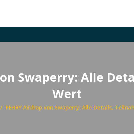
on Swaperry: Alle Deta
Wert
PERRY Airdrop von Swaperry: Alle Details, Teiln