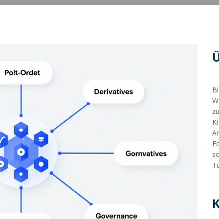
Bi
Wi
zu
Kr
An
Fo
so
Tu
K