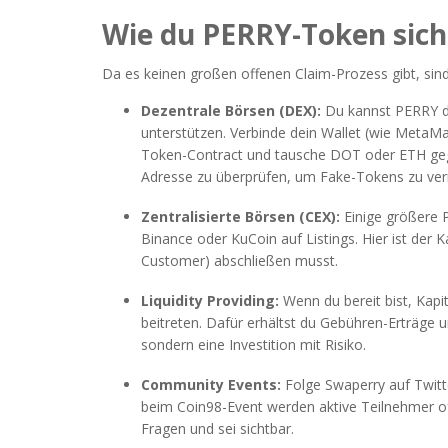
Wie du PERRY-Token sich
Da es keinen großen offenen Claim-Prozess gibt, si
Dezentrale Börsen (DEX):
Du kannst PERRY di
unterstützen. Verbinde dein Wallet (wie MetaMa
Token-Contract und tausche DOT oder ETH gege
Adresse zu überprüfen, um Fake-Tokens zu ve
Zentralisierte Börsen (CEX):
Einige größere 
Binance oder KuCoin auf Listings. Hier ist der
Customer) abschließen musst.
Liquidity Providing:
Wenn du bereit bist, Kapi
beitreten. Dafür erhältst du Gebühren-Erträge 
sondern eine Investition mit Risiko.
Community Events:
Folge Swaperry auf Twitte
beim Coin98-Event werden aktive Teilnehmer oft m
Fragen und sei sichtbar.