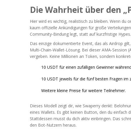
Die Wahrheit über den 
Hier wird es wichtig, realistisch zu bleiben. Wenn du 
kaum offizielle Ankündigungen für große Verteilunge
Community-Bindung legt, statt auf kurzfristige Hypes.
Das einzige dokumentierte Event, das als Airdrop gi
Multi-Chain-Wallet-Lösung
. Bei dieser AMA-Session 
vergeben. Keine Millionen an Token, sondern konkre
10 USDT für einen zufälligen Gewinner währen
10 USDT jeweils für die fünf besten Fragen im z
Weitere kleine Preise für weitere Teilnehmer.
Dieses Modell zeigt dir, wie Swaperry denkt: Belohnu
eines Wallets. Es gibt keinen Button, den du einfac
Stattdessen musst du dich aktiv einbringen. Das schrec
den Bot-Nutzern heraus.