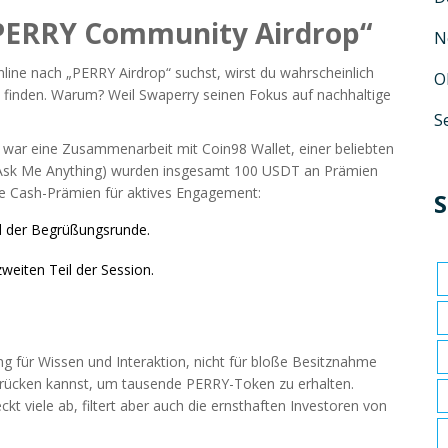
„PERRY Community Airdrop“
N
online nach „PERRY Airdrop“ suchst, wirst du wahrscheinlich
O
n finden. Warum? Weil Swaperry seinen Fokus auf nachhaltige
S
lt, war eine Zusammenarbeit mit
Coin98 Wallet
, einer beliebten
(Ask Me Anything) wurden insgesamt 100 USDT an Prämien
te Cash-Prämien für aktives Engagement:
S
d der Begrüßungsrunde.
weiten Teil der Session.
ng für Wissen und Interaktion, nicht für bloße Besitznahme
h drücken kannst, um tausende PERRY-Token zu erhalten.
kt viele ab, filtert aber auch die ernsthaften Investoren von