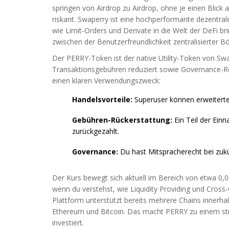
springen von Airdrop zu Airdrop, ohne je einen Blick 
riskant.
Swaperry
ist
eine hochperformante dezentrale
wie Limit-Orders und Derivate in die Welt der DeFi bri
zwischen der Benutzerfreundlichkeit zentralisierter B
Der
PERRY-Token
ist
der native Utility-Token von Sw
Transaktionsgebühren reduziert sowie Governance-R
einen klaren Verwendungszweck:
Handelsvorteile:
Superuser können erweiterte 
Gebühren-Rückerstattung:
Ein Teil der Ein
zurückgezahlt.
Governance:
Du hast Mitspracherecht bei zuk
Der Kurs bewegt sich aktuell im Bereich von etwa 0,0
wenn du verstehst, wie Liquidity Providing und Cross-
Plattform unterstützt bereits mehrere Chains innerh
Ethereum und Bitcoin. Das macht PERRY zu einem stra
investiert.