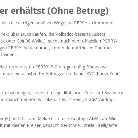
er erhältst (Ohne Betrug)
nd dies die einzigen seriösen Wege, an PERRY zu kommen:
rekt über DEXs kaufen, die Polkadot-basierte Assets
sk oder Coin98 Wallet), suche nach dem offiziellen PERRY-
n PERRY. Achte darauf, immer den offiziellen Contract-
rmeiden.
Plattformen listen PERRY. Prüfe regelmäßig Börsen wie
 Kauf am einfachsten für Anfänger, da du nur KYC (Know Your
tal einzubringen, kannst du Liquiditätspool-Pools auf Swaperry
und manchmal Bonus-Token. Dies ist kein „Gratis“-Airdrop,
r (X) und Discord. Melde dich für zukünftige AMAs an. Wie
it kleinen Preisen bedacht. Sei schnell, stelle intelligente