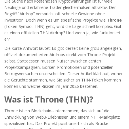
Die Suche nach kostenlosen Kryptowährungen ist für viele
Neulinge und erfahrene Trader gleichermaßen attraktiv. Der
Begriff "Airdrop" verspricht oft schnelle Gewinne ohne
Investition. Doch wenn es um spezifische Projekte wie
Throne
(Token-Symbol: THN) geht, wird die Lage schnell komplex. Gibt
es einen offiziellen THN Airdrop? Und wenn ja, wie funktioniert
er?
Die kurze Antwort lautet: Es gibt derzeit keine groß angelegten,
offiziell dokumentierten Airdrops direkt vom Throne-Projekt
selbst. Stattdessen müssen Nutzer zwischen echten
Projektkampagnen, Börsen-Promotionen und potenziellen
Betrugsversuchen unterscheiden. Dieser Artikel klärt auf, woher
die Gerüchte stammen, wie Sie sicher an THN-Token kommen
können und welche Risiken im Jahr 2026 bestehen.
Was ist Throne (THN)?
Throne
ist ein
Blockchain-Unternehmen, das sich auf die
Entwicklung von Web3-Erlebnissen und einem NFT-Marktplatz
spezialisiert hat
. Das Projekt positioniert sich als Brücke