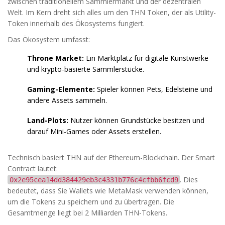
zwischen traditionellem Sammlermarkt und der dezentralen
Welt. Im Kern dreht sich alles um den
THN Token
, der als Utility-
Token innerhalb des Ökosystems fungiert.
Das Ökosystem umfasst:
Throne Market:
Ein Marktplatz für digitale Kunstwerke
und krypto-basierte Sammlerstücke.
Gaming-Elemente:
Spieler können Pets, Edelsteine und
andere Assets sammeln.
Land-Plots:
Nutzer können Grundstücke besitzen und
darauf Mini-Games oder Assets erstellen.
Technisch basiert THN auf der
Ethereum-Blockchain
. Der Smart
Contract lautet:
. Dies
0x2e95cea14dd384429eb3c4331b776c4cfbb6fcd9
bedeutet, dass Sie Wallets wie MetaMask verwenden können,
um die Tokens zu speichern und zu übertragen. Die
Gesamtmenge liegt bei 2 Milliarden THN-Tokens.