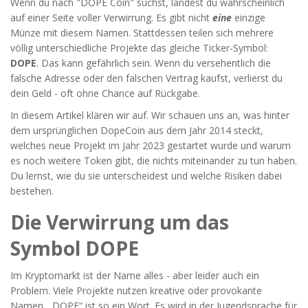
Wenn du nach "DOPE Coin" suchst, landest du wahrscheinlich
auf einer Seite voller Verwirrung. Es gibt nicht
eine
einzige
Münze mit diesem Namen. Stattdessen teilen sich mehrere
völlig unterschiedliche Projekte das gleiche Ticker-Symbol:
DOPE
. Das kann gefährlich sein. Wenn du versehentlich die
falsche Adresse oder den falschen Vertrag kaufst, verlierst du
dein Geld - oft ohne Chance auf Rückgabe.
In diesem Artikel klären wir auf. Wir schauen uns an, was hinter
dem ursprünglichen DopeCoin aus dem Jahr 2014 steckt,
welches neue Projekt im Jahr 2023 gestartet wurde und warum
es noch weitere Token gibt, die nichts miteinander zu tun haben.
Du lernst, wie du sie unterscheidest und welche Risiken dabei
bestehen.
Die Verwirrung um das
Symbol DOPE
Im Kryptomarkt ist der Name alles - aber leider auch ein
Problem. Viele Projekte nutzen kreative oder provokante
Namen. „DOPE“ ist so ein Wort. Es wird in der Jugendsprache für