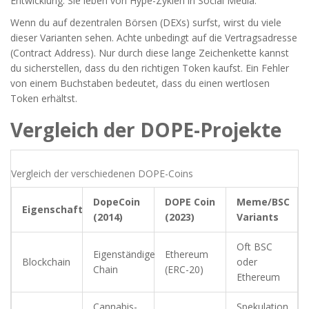
Entwicklung. Sie leben von Hype-Zyklen in Social Media.
Wenn du auf dezentralen Börsen (DEXs) surfst, wirst du viele
dieser Varianten sehen. Achte unbedingt auf die Vertragsadresse
(Contract Address). Nur durch diese lange Zeichenkette kannst
du sicherstellen, dass du den richtigen Token kaufst. Ein Fehler
von einem Buchstaben bedeutet, dass du einen wertlosen
Token erhältst.
Vergleich der DOPE-Projekte
Vergleich der verschiedenen DOPE-Coins
DopeCoin
DOPE Coin
Meme/BSC
Eigenschaft
(2014)
(2023)
Variants
Oft BSC
Eigenständige
Ethereum
Blockchain
oder
Chain
(ERC-20)
Ethereum
Cannabis-
Spekulation