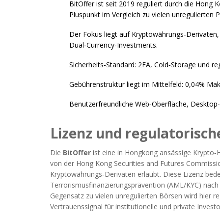
BitOffer ist seit 2019 reguliert durch die Hong
Pluspunkt im Vergleich zu vielen unregulierten 
Der Fokus liegt auf Kryptowährungs‑Derivaten,
Dual‑Currency‑Investments.
Sicherheits‑Standard: 2FA, Cold‑Storage und re
Gebührenstruktur liegt im Mittelfeld: 0,04% M
Benutzerfreundliche Web‑Oberfläche, Desktop‑A
Lizenz und regulatorisc
Die
BitOffer
ist eine in Hongkong ansässige Krypto‑H
von der
Hong Kong Securities and Futures Commissi
Kryptowährungs‑Derivaten erlaubt
. Diese Lizenz bede
Terrorismusfinanzierungsprävention (AML/KYC) nac
Gegensatz zu vielen unregulierten Börsen wird hier r
Vertrauenssignal für institutionelle und private Invest