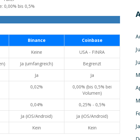
e: 0,00% bis 0,5%
A
A
Binance
Coinbase
J
Keine
USA - FINRA
J
en)
Ja (umfangreich)
Begrenzt
M
Ja
Ja
0,02%
0,00% (bis 0,5% bei
A
Volumen)
M
0,04%
0,25% - 0,5%
F
Ja (iOS/Android)
Ja (iOS/Android)
J
Kein
Kein
D