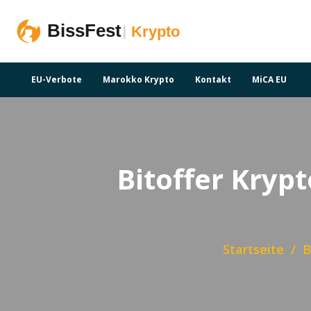
EU-Verbote
Marokko Krypto
Kontakt
MiCA EU
Bitoffer Krypt
Startseite
B