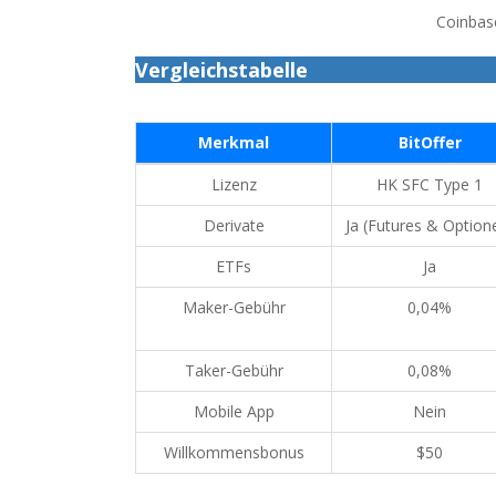
Coinbas
Vergleichstabelle
Merkmal
BitOffer
Lizenz
HK SFC Type 1
Derivate
Ja (Futures & Option
ETFs
Ja
Maker-Gebühr
0,04%
Taker-Gebühr
0,08%
Mobile App
Nein
Willkommensbonus
$50