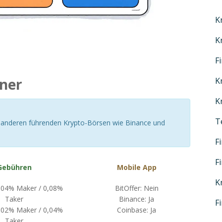
K
K
F
hner
K
K
T
t anderen führenden Krypto-Börsen wie Binance und
F
F
Gebühren
Mobile App
K
0,04% Maker / 0,08%
BitOffer: Nein
Taker
Binance: Ja
F
0,02% Maker / 0,04%
Coinbase: Ja
Taker