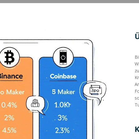
Bi
Wi
zu
Kr
An
Fo
so
Tu
K