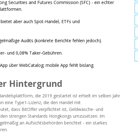
 Kong Securities and Futures Commission (SFC) - ein echter
Plattformen.
 bietet aber auch Spot‑Handel, ETFs und
gelmäßige Audits (konkrete Berichte fehlen jedoch).
aker‑ und 0,08% Taker‑Gebühren.
pp über WebCatalog; mobile App fehlt bislang.
her Hintergrund
andelsplattform, die 2019 gestartet ist
erhielt im selben Jahr
on
eine Type1‑Lizenz, die den Handel mit
utet, dass BitOffer verpflichtet ist, Geldwäsche‑ und
h den strengen Standards Hongkongs umzusetzen. Im
egelmäßig an Aufsichtsbehörden berichtet - ein starkes
oren.