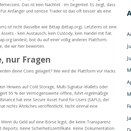
mecoins. Das ist kein Nachteil - im Gegenteil. Es zeigt, dass
. Für Anfänger und seriöse Trader ist das oft besser als eine
A
 ist nicht dasselbe wie Bittap (bittap.org). Letzteres ist eine
 Assets - kein Austausch, kein Custody, kein Handel mit fiat.
A
p.org landest, bist du auf einer völlig anderen Plattform.
J
, die wir hier bewerten.
e, nur Fragen
J
M
werden deine Coins gelagert? Wie wird die Plattform vor Hacks
A
Kein Hinweis auf Cold Storage, Multi-Signatur-Wallets oder
agert 95 % der Vermögenswerte offline, führt regelmäßige
M
. Binance hat eine Secure Asset Fund for Users (SAFU), der
F
t nichts Ähnliches veröffentlicht. Nicht einmal eine
J
ko. Wenn du Geld auf eine Börse legst, die keine Transparenz
it-Reports. Keine Sicherheitszertifikate. Keine Dokumentation.
D