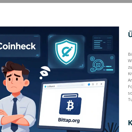
Bi
Wi
zu
Kr
An
Fo
so
Tu
K