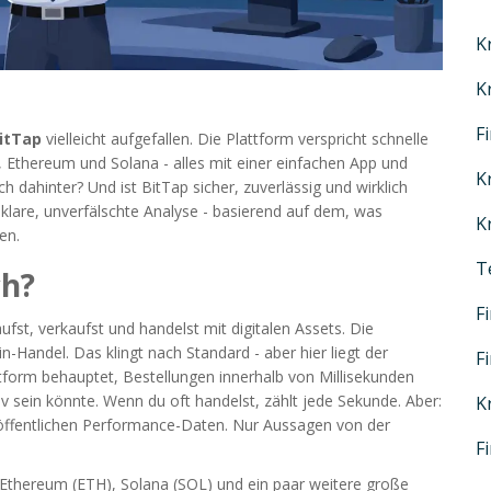
K
K
F
itTap
vielleicht aufgefallen. Die Plattform verspricht schnelle
, Ethereum und Solana - alles mit einer einfachen App und
K
h dahinter? Und ist BitTap sicher, zuverlässig und wirklich
klare, unverfälschte Analyse - basierend auf dem, was
K
en.
T
ch?
F
ufst, verkaufst und handelst mit digitalen Assets. Die
-Handel. Das klingt nach Standard - aber hier liegt der
F
ttform behauptet, Bestellungen innerhalb von Millisekunden
v sein könnte. Wenn du oft handelst, zählt jede Sekunde. Aber:
K
 öffentlichen Performance-Daten. Nur Aussagen von der
F
, Ethereum (ETH), Solana (SOL) und ein paar weitere große