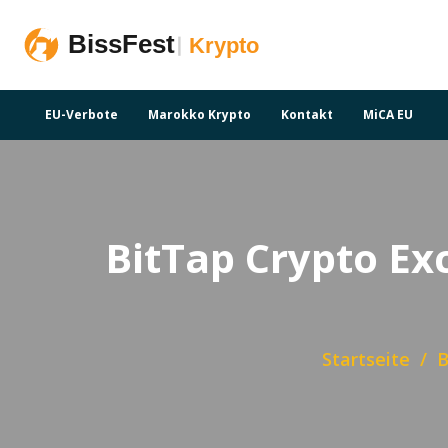
EU-Verbote
Marokko Krypto
Kontakt
MiCA EU
BitTap Crypto Ex
Startseite
B