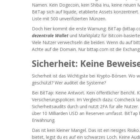
Namen. Kein Dogecoin, kein Shiba Inu, keine neuen Me
BitTap sich auf liquide, etablierte Assets konzentriert
Liste mit 500 unverifizierten Münzen.
Doch hier kommt die erste Warnung: BitTap (bittap.com)
dezentrale Wallet
und Marktplatz für Bitcoin-basierte
Viele Nutzer verwechseln die beiden. Wenn du auf bitta
Achte auf die Domain. Nur bittap.com ist die Exchange
Sicherheit: Keine Beweis
Sicherheit ist das Wichtigste bei Krypto-Börsen. Wo 
geschützt? Wer auditet die Systeme?
Bei BitTap: Keine Antwort. Kein öffentlicher Bericht. 
Versicherungspolicen. Im Vergleich dazu: Coincheck l
Sicherheitsaudits durch und nutzt 2FA für alle Nutzer
über 10 Milliarden USD an Reserven umfasst. BitTap ha
Erwähnung.
Das ist kein kleiner Mangel. Das ist ein riesiges Risi
bietet, legst du es auf ein schwarzes Loch. Keine Aud