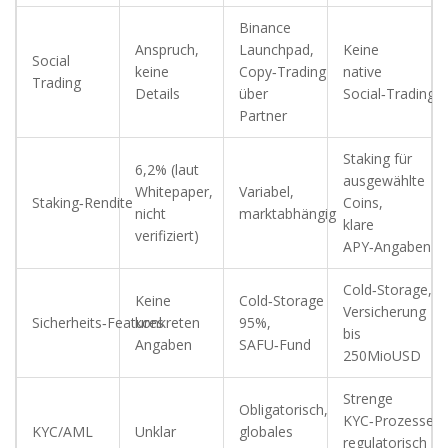
Binance
Anspruch,
Launchpad,
Keine
Social
keine
Copy‑Trading
native
Trading
Details
über
Social‑Trading‑
Partner
Staking für
6,2% (laut
ausgewählte
Whitepaper,
Variabel,
Staking‑Rendite
Coins,
nicht
marktabhängig
klare
verifiziert)
APY‑Angaben
Cold‑Storage,
Keine
Cold‑Storage
Versicherung
Sicherheits‑Features
konkreten
95%,
bis
Angaben
SAFU‑Fund
250MioUSD
Strenge
Obligatorisch,
KYC‑Prozesse,
KYC/AML
Unklar
globales
regulatorisch