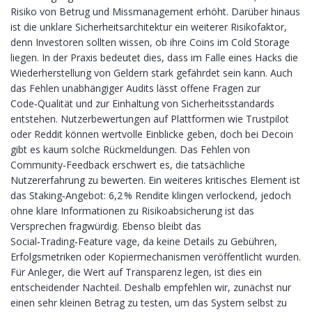
Risiko von Betrug und Missmanagement erhöht. Darüber hinaus
ist die unklare Sicherheitsarchitektur ein weiterer Risikofaktor,
denn Investoren sollten wissen, ob ihre Coins im Cold Storage
liegen. In der Praxis bedeutet dies, dass im Falle eines Hacks die
Wiederherstellung von Geldern stark gefährdet sein kann. Auch
das Fehlen unabhängiger Audits lässt offene Fragen zur
Code‑Qualität und zur Einhaltung von Sicherheitsstandards
entstehen. Nutzerbewertungen auf Plattformen wie Trustpilot
oder Reddit können wertvolle Einblicke geben, doch bei Decoin
gibt es kaum solche Rückmeldungen. Das Fehlen von
Community‑Feedback erschwert es, die tatsächliche
Nutzererfahrung zu bewerten. Ein weiteres kritisches Element ist
das Staking‑Angebot: 6,2 % Rendite klingen verlockend, jedoch
ohne klare Informationen zu Risikoabsicherung ist das
Versprechen fragwürdig. Ebenso bleibt das
Social‑Trading‑Feature vage, da keine Details zu Gebühren,
Erfolgsmetriken oder Kopiermechanismen veröffentlicht wurden.
Für Anleger, die Wert auf Transparenz legen, ist dies ein
entscheidender Nachteil. Deshalb empfehlen wir, zunächst nur
einen sehr kleinen Betrag zu testen, um das System selbst zu