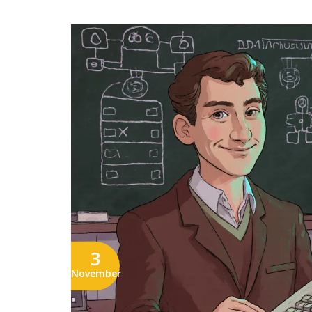
3
November