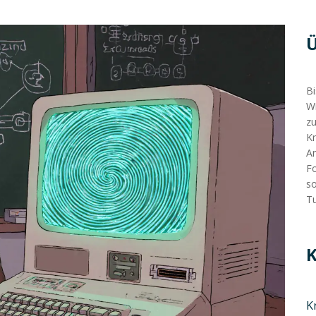
Bi
Wi
zu
Kr
An
Fo
so
Tu
K
K