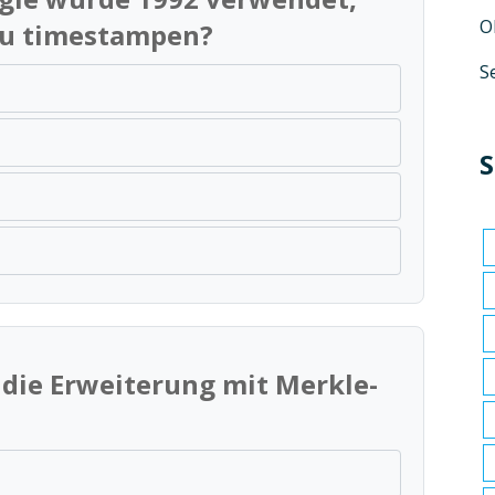
O
zu timestampen?
S
S
 die Erweiterung mit Merkle-