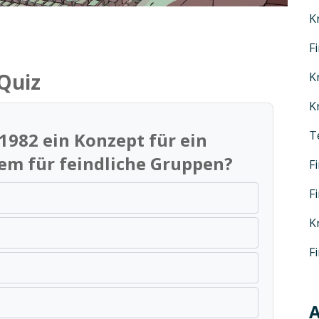
K
F
Quiz
K
K
T
1982 ein Konzept für ein
em für feindliche Gruppen?
F
F
K
F
A