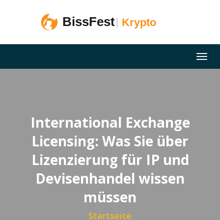
International Exchange
Licensing: Was Sie über
Lizenzierung für IP und
Devisenhandel wissen
müssen
Startseite