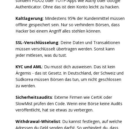
sondern FIDO2 oder TOTP-Apps wie Authy oder Google
Authenticator. Ohne das ist dein Konto leicht zu hacken.
Kaltlagerung
: Mindestens 95% der Kundenmittel müssen
offline gespeichert sein. Nur so verhindern Börsen, dass
Hacker bei einem Angriff alles stehlen können.
SSL-Verschlüsselung
: Deine Daten und Transaktionen
müssen verschlüsselt übertragen werden. Sonst kann
jeder mitlesen, was du tust.
KYC und AML
: Du musst dich ausweisen. Das ist kein
Ärgernis - das ist Gesetz. In Deutschland, der Schweiz und
Südkorea müssen Börsen das tun, um nicht geschlossen
zu werden.
Sicherheitsaudits
: Externe Firmen wie CertiK oder
SlowMist prüfen den Code. Wenn eine Börse keine Audits
veröffentlicht, hat sie etwas zu verbergen.
Withdrawal-Whitelist
: Du kannst festlegen, auf welche
Adressen du Geld senden darfst. So verhindert du, dass