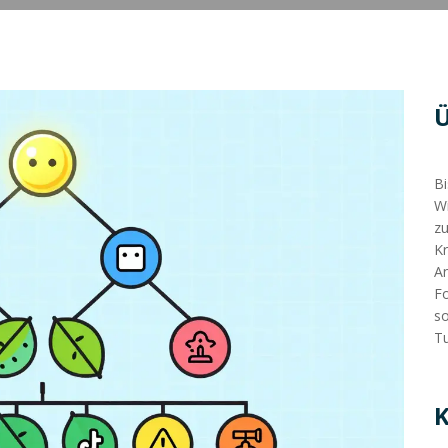
Bi
Wi
zu
Kr
An
Fo
so
Tu
K