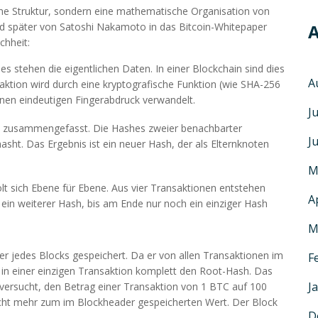
he Struktur, sondern eine mathematische Organisation von
nd später von Satoshi Nakamoto in das Bitcoin-Whitepaper
A
chheit:
 stehen die eigentlichen Daten. In einer Blockchain sind dies
A
aktion wird durch eine kryptografische Funktion (wie SHA-256
inen eindeutigen Fingerabdruck verwandelt.
J
e zusammengefasst. Die Hashes zweier benachbarter
J
sht. Das Ergebnis ist ein neuer Hash, der als Elternknoten
M
t sich Ebene für Ebene. Aus vier Transaktionen entstehen
A
 ein weiterer Hash, bis am Ende nur noch ein einziger Hash
M
er jedes Blocks gespeichert. Da er von allen Transaktionen im
F
f in einer einzigen Transaktion komplett den Root-Hash. Das
J
versucht, den Betrag einer Transaktion von 1 BTC auf 100
cht mehr zum im Blockheader gespeicherten Wert. Der Block
D