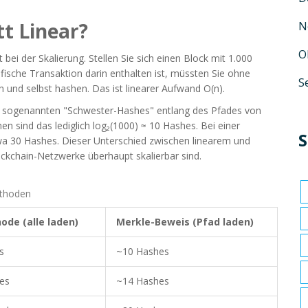
t Linear?
N
O
bei der Skalierung. Stellen Sie sich einen Block mit 1.000
ische Transaktion darin enthalten ist, müssten Sie ohne
S
 und selbst hashen. Das ist linearer Aufwand O(n).
e sogenannten "Schwester-Hashes" entlang des Pfades von
en sind das lediglich log₂(1000) ≈ 10 Hashes. Bei einer
S
wa 30 Hashes. Dieser Unterschied zwischen linearem und
kchain-Netzwerke überhaupt skalierbar sind.
ethoden
ode (alle laden)
Merkle-Beweis (Pfad laden)
s
~10 Hashes
es
~14 Hashes