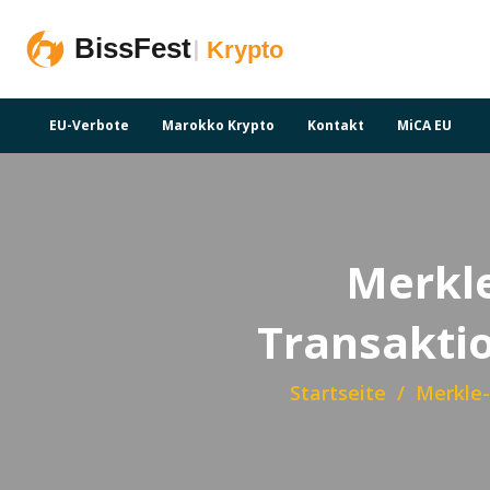
EU-Verbote
Marokko Krypto
Kontakt
MiCA EU
Merkle
Transaktio
Startseite
Merkle-