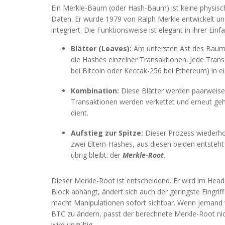
Ein Merkle-Baum (oder Hash-Baum) ist keine physisc
Daten. Er wurde 1979 von Ralph Merkle entwickelt u
integriert. Die Funktionsweise ist elegant in ihrer Einfa
Blätter (Leaves):
Am untersten Ast des Baumes
die Hashes einzelner Transaktionen. Jede Trans
bei Bitcoin oder Keccak-256 bei Ethereum) in e
Kombination:
Diese Blätter werden paarweis
Transaktionen werden verkettet und erneut geha
dient.
Aufstieg zur Spitze:
Dieser Prozess wiederhol
zwei Eltern-Hashes, aus diesen beiden entsteht
übrig bleibt: der
Merkle-Root
.
Dieser Merkle-Root ist entscheidend. Er wird im Head
Block abhängt, ändert sich auch der geringste Eingrif
macht Manipulationen sofort sichtbar. Wenn jemand 
BTC zu ändern, passt der berechnete Merkle-Root ni
wird ungültig.