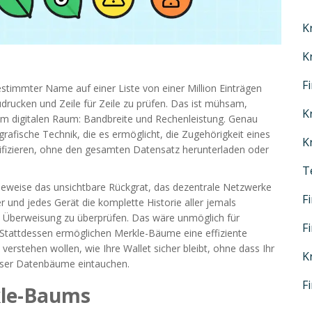
K
K
F
estimmter Name auf einer Liste von einer Million Einträgen
drucken und Zeile für Zeile zu prüfen. Das ist mühsam,
K
m digitalen Raum: Bandbreite und Rechenleistung. Genau
ografische Technik, die es ermöglicht, die Zugehörigkeit eines
K
ifizieren, ohne den gesamten Datensatz herunterladen oder
T
Beweise das unsichtbare Rückgrat, das dezentrale Netzwerke
F
 und jedes Gerät die komplette Historie aller jemals
e Überweisung zu überprüfen. Das wäre unmöglich für
F
 Stattdessen ermöglichen Merkle-Bäume eine effiziente
rstehen wollen, wie Ihre Wallet sicher bleibt, ohne dass Ihr
K
dieser Datenbäume eintauchen.
F
kle-Baums