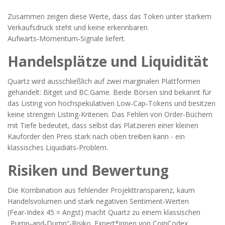
Zusammen zeigen diese Werte, dass das Token unter starkem
Verkaufsdruck steht und keine erkennbaren
Aufwärts‑Momentum‑Signale liefert.
Handelsplätze und Liquidität
Quartz wird ausschließlich auf zwei marginalen Plattformen
gehandelt:
Bitget
und
BC.Game
. Beide Börsen sind bekannt für
das Listing von hochspekulativen Low‑Cap‑Tokens und besitzen
keine strengen Listing‑Kriterien. Das Fehlen von Order‑Büchern
mit Tiefe bedeutet, dass selbst das Platzieren einer kleinen
Kauforder den Preis stark nach oben treiben kann - ein
klassisches Liquidiäts‑Problem.
Risiken und Bewertung
Die Kombination aus fehlender Projekttransparenz, kaum
Handelsvolumen und stark negativen Sentiment‑Werten
(Fear‑Index 45 = Angst) macht Quartz zu einem klassischen
„Pump‑and‑Dump“-Risiko. Expert*innen von CoinCodex