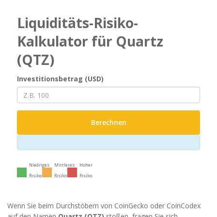
Liquiditäts-Risiko-
Kalkulator für Quartz
(QTZ)
Investitionsbetrag (USD)
Berechnen
Niedriges
Mittleres
Hoher
Risiko
Risiko
Risiko
Wenn Sie beim Durchstöbern von CoinGecko oder CoinCodex
auf den Namen
Quartz (QTZ)
stoßen, fragen Sie sich