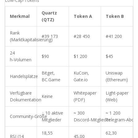
Low‑Cap‑Tokens
Quartz
Merkmal
Token A
Token B
(QTZ)
Rank
#39 173
#28 450
#41 200
(Marktkapitalisierung)
24
$90
$1 200
$45
h‑Volumen
Bitget,
KuCoin,
Uniswap
Handelsplätze
BC.Game
Gate.io
(Ethereum)
Verfügbare
Whitepaper
Light‑paper
Keine
Dokumentation
(PDF)
(Web)
⟂ 10 aktive
≈ 300
≈ 1 200
Community‑Größe
Mitglieder
Discord‑Mitglieder
Telegram‑Abon
18,55
62,30
RSI (14
45,00