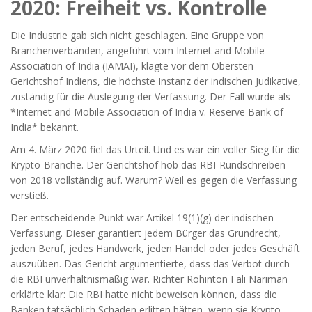
2020: Freiheit vs. Kontrolle
Die Industrie gab sich nicht geschlagen. Eine Gruppe von
Branchenverbänden, angeführt vom Internet and Mobile
Association of India (IAMAI), klagte vor dem
Obersten
Gerichtshof Indiens
, die
höchste Instanz der indischen Judikative,
zuständig für die Auslegung der Verfassung
. Der Fall wurde als
*Internet and Mobile Association of India v. Reserve Bank of
India* bekannt.
Am 4. März 2020 fiel das Urteil. Und es war ein voller Sieg für die
Krypto-Branche. Der Gerichtshof hob das RBI-Rundschreiben
von 2018 vollständig auf. Warum? Weil es gegen die Verfassung
verstieß.
Der entscheidende Punkt war Artikel 19(1)(g) der indischen
Verfassung. Dieser garantiert jedem Bürger das Grundrecht,
jeden Beruf, jedes Handwerk, jeden Handel oder jedes Geschäft
auszuüben. Das Gericht argumentierte, dass das Verbot durch
die RBI unverhältnismäßig war. Richter Rohinton Fali Nariman
erklärte klar: Die RBI hatte nicht beweisen können, dass die
Banken tatsächlich Schaden erlitten hätten, wenn sie Krypto-