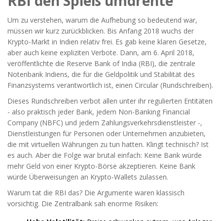
RBI den Spieß umdrehte
Um zu verstehen, warum die Aufhebung so bedeutend war,
müssen wir kurz zurückblicken. Bis Anfang 2018 wuchs der
Krypto-Markt in Indien relativ frei. Es gab keine klaren Gesetze,
aber auch keine expliziten Verbote. Dann, am 6. April 2018,
veröffentlichte die
Reserve Bank of India (RBI)
, die
zentrale
Notenbank Indiens, die für die Geldpolitik und Stabilität des
Finanzsystems verantwortlich ist
, einen Circular (Rundschreiben).
Dieses Rundschreiben verbot allen unter ihr regulierten Entitäten
- also praktisch jeder Bank, jedem Non-Banking Financial
Company (NBFC) und jedem Zahlungsverkehrsdienstleister -,
Dienstleistungen für Personen oder Unternehmen anzubieten,
die mit virtuellen Währungen zu tun hatten. Klingt technisch? Ist
es auch. Aber die Folge war brutal einfach: Keine Bank würde
mehr Geld von einer Krypto-Börse akzeptieren. Keine Bank
würde Überweisungen an Krypto-Wallets zulassen.
Warum tat die RBI das? Die Argumente waren klassisch
vorsichtig. Die Zentralbank sah enorme Risiken: