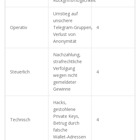
Rückgriffsmöglichkeit
Umstieg auf
unsichere
Operativ
Telegram‑Gruppen,
4
Verlust von
Anonymität
Nachzahlung,
strafrechtliche
Verfolgung
Steuerlich
4
wegen nicht
gemeldeter
Gewinne
Hacks,
gestohlene
Private Keys,
Technisch
4
Betrug durch
falsche
Wallet‑Adressen