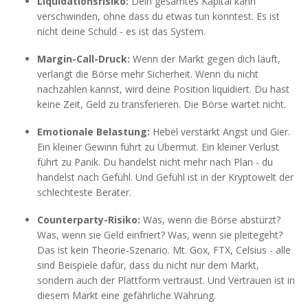
Liquidationsrisiko:
Dein gesamtes Kapital kann
verschwinden, ohne dass du etwas tun konntest. Es ist
nicht deine Schuld - es ist das System.
Margin-Call-Druck:
Wenn der Markt gegen dich läuft,
verlangt die Börse mehr Sicherheit. Wenn du nicht
nachzahlen kannst, wird deine Position liquidiert. Du hast
keine Zeit, Geld zu transferieren. Die Börse wartet nicht.
Emotionale Belastung:
Hebel verstärkt Angst und Gier.
Ein kleiner Gewinn führt zu Übermut. Ein kleiner Verlust
führt zu Panik. Du handelst nicht mehr nach Plan - du
handelst nach Gefühl. Und Gefühl ist in der Kryptowelt der
schlechteste Berater.
Counterparty-Risiko:
Was, wenn die Börse abstürzt?
Was, wenn sie Geld einfriert? Was, wenn sie pleitegeht?
Das ist kein Theorie-Szenario. Mt. Gox, FTX, Celsius - alle
sind Beispiele dafür, dass du nicht nur dem Markt,
sondern auch der Plattform vertraust. Und Vertrauen ist in
diesem Markt eine gefährliche Währung.