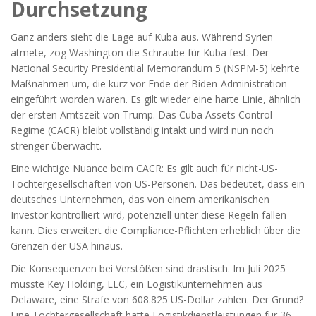
Durchsetzung
Ganz anders sieht die Lage auf Kuba aus. Während Syrien
atmete, zog Washington die Schraube für Kuba fest. Der
National Security Presidential Memorandum 5 (NSPM-5)
kehrte
Maßnahmen um, die kurz vor Ende der Biden-Administration
eingeführt worden waren. Es gilt wieder eine harte Linie, ähnlich
der ersten Amtszeit von Trump. Das
Cuba Assets Control
Regime (CACR)
bleibt vollständig intakt und wird nun noch
strenger überwacht.
Eine wichtige Nuance beim CACR: Es gilt auch für nicht-US-
Tochtergesellschaften von US-Personen. Das bedeutet, dass ein
deutsches Unternehmen, das von einem amerikanischen
Investor kontrolliert wird, potenziell unter diese Regeln fallen
kann. Dies erweitert die Compliance-Pflichten erheblich über die
Grenzen der USA hinaus.
Die Konsequenzen bei Verstößen sind drastisch. Im Juli 2025
musste
Key Holding, LLC
, ein Logistikunternehmen aus
Delaware, eine Strafe von 608.825 US-Dollar zahlen. Der Grund?
Eine Tochtergesellschaft hatte Logistikdienstleistungen für 36