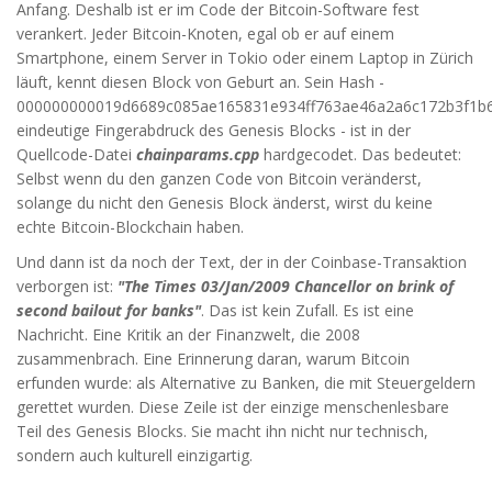
Anfang. Deshalb ist er im Code der Bitcoin-Software fest
verankert. Jeder Bitcoin-Knoten, egal ob er auf einem
Smartphone, einem Server in Tokio oder einem Laptop in Zürich
läuft, kennt diesen Block von Geburt an. Sein Hash -
000000000019d6689c085ae165831e934ff763ae46a2a6c172b3f1b
eindeutige Fingerabdruck des Genesis Blocks
- ist in der
Quellcode-Datei
chainparams.cpp
hardgecodet. Das bedeutet:
Selbst wenn du den ganzen Code von Bitcoin veränderst,
solange du nicht den Genesis Block änderst, wirst du keine
echte Bitcoin-Blockchain haben.
Und dann ist da noch der Text, der in der Coinbase-Transaktion
verborgen ist:
"The Times 03/Jan/2009 Chancellor on brink of
second bailout for banks"
. Das ist kein Zufall. Es ist eine
Nachricht. Eine Kritik an der Finanzwelt, die 2008
zusammenbrach. Eine Erinnerung daran, warum Bitcoin
erfunden wurde: als Alternative zu Banken, die mit Steuergeldern
gerettet wurden. Diese Zeile ist der einzige menschenlesbare
Teil des Genesis Blocks. Sie macht ihn nicht nur technisch,
sondern auch kulturell einzigartig.