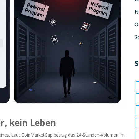
N
O
S
S
r, kein Leben
eines. Laut
CoinMarketCap
betrug das 24-Stunden-Volumen im