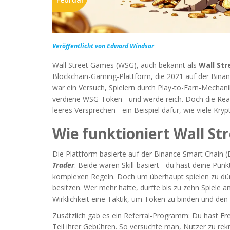
Veröffentlicht von Edward Windsor
Wall Street Games (WSG), auch bekannt als
Wall Str
Blockchain-Gaming-Plattform, die 2021 auf der Binanc
war ein Versuch, Spielern durch
Play-to-Earn
-Mechanik
verdiene WSG-Token - und werde reich. Doch die Real
leeres Versprechen - ein Beispiel dafür, wie viele Kry
Wie funktioniert Wall St
Die Plattform basierte auf der
Binance Smart Chain (
Trader
. Beide waren Skill-basiert - du hast deine Pun
komplexen Regeln. Doch um überhaupt spielen zu dü
besitzen. Wer mehr hatte, durfte bis zu zehn Spiele a
Wirklichkeit eine Taktik, um Token zu binden und den P
Zusätzlich gab es ein
Referral-Programm
: Du hast Fr
Teil ihrer Gebühren. So versuchte man, Nutzer zu rekr