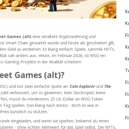
K
K
F
eet Games (alt)
eine veraltete Kryptowährung und
e Smart Chain gestartet wurde und heute als gescheitert gilt
,
K
en Geld zu verdienen. Es klang einfach: Spiele, sammle NFTs,
ität sah anders aus. Heute, im Februar 2026, ist WSG ein
K
pto-Gaming-Projekte in der Realität scheitern.
T
reet Games (alt)?
F
BSC)
und bot zwei einfache Spiele an:
Coin Explorer
und
The
ktzahl verbessert, um zu gewinnen. Kein Glücksspiel, keine
F
rfen, musst du mindestens 25 US-Dollar an WSG-Token
m Tag spielen. Das klang nach Anreiz - doch es war in
K
reis künstlich zu stützen.
F
eunde eingeladen, und wenn sie spielten, bekamst du einen
utieren - ohne echten Mehrwert für das Spiel selbst. Die NFTs,