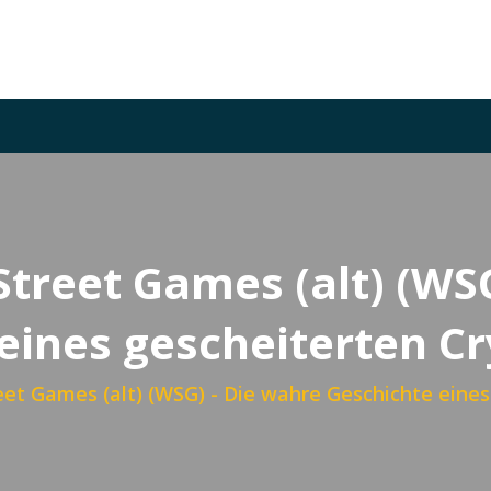
Street Games (alt) (WS
eines gescheiterten 
reet Games (alt) (WSG) - Die wahre Geschichte ein