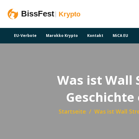
EU-Verbote
Marokko Krypto
Kontakt
MiCA EU
Was ist Wall 
Geschichte 
Startseite
Was ist Wall St