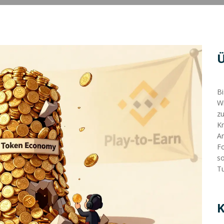
Bi
Wi
zu
Kr
An
Fo
so
Tu
K