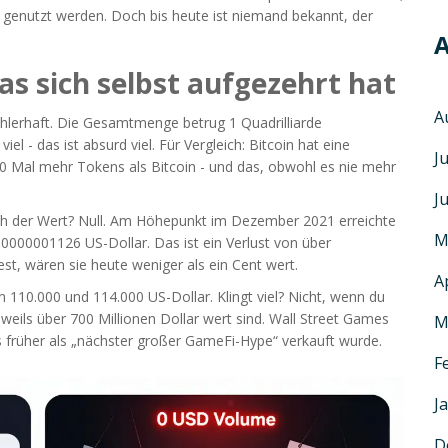
n genutzt werden. Doch bis heute ist niemand bekannt, der
A
das sich selbst aufgezehrt hat
A
hlerhaft. Die Gesamtmenge betrug
1 Quadrilliarde
 viel - das ist absurd viel. Für Vergleich: Bitcoin hat eine
J
 Mal mehr Tokens als Bitcoin - und das, obwohl es nie mehr
J
Doch der Wert? Null. Am Höhepunkt im Dezember 2021 erreichte
M
00000001126 US-Dollar
. Das ist ein Verlust von über
, wären sie heute weniger als ein Cent wert.
A
 110.000 und 114.000 US-Dollar. Klingt viel? Nicht, wenn du
weils über 700 Millionen Dollar wert sind. Wall Street Games
M
s früher als „nächster großer GameFi-Hype“ verkauft wurde.
F
J
D